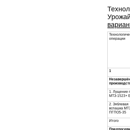
Техно
Урожай
вариан
Технологиче
операции
1
Незавершё
производст
1. Лущение 
МТЗ-1523+ 
2. Зяблевая
вспашка МТ
ПГПО5-35
Итого
Предпосев