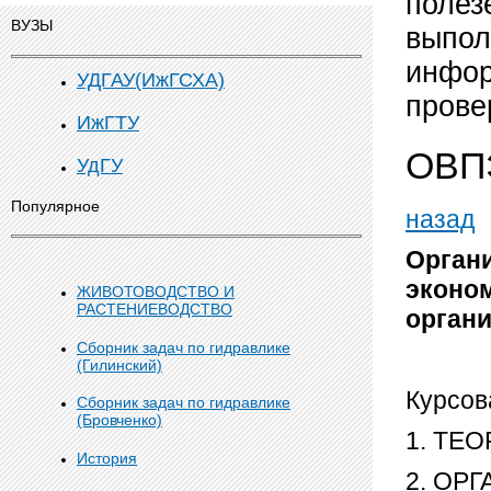
полез
ВУЗЫ
выпол
инфор
УДГАУ(ИжГСХА)
прове
ИжГТУ
ОВП
УдГУ
Популярное
назад
Орган
эконо
ЖИВОТОВОДСТВО И
РАСТЕНИЕВОДСТВО
орган
Сборник задач по гидравлике
(Гилинский)
Курсов
Сборник задач по гидравлике
(Бровченко)
1. ТЕ
История
2. ОР