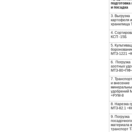
подготовка
и посадка
3. Выгрузка
картофеля 
хранилища Т
4. Сортиров
КСП -15Б
5. Культивац
бороновани
МТЗ-1221 +
6. Погрузка
азотных уд
МТЗ-80+ПФ-
7. Транспор
и внесение
минеральны
удобрений 
+РУМ-8
8. Нарезка 
МТЗ-82.1 +К
9. Погрузка
посадочного
материала в
транспорт Т