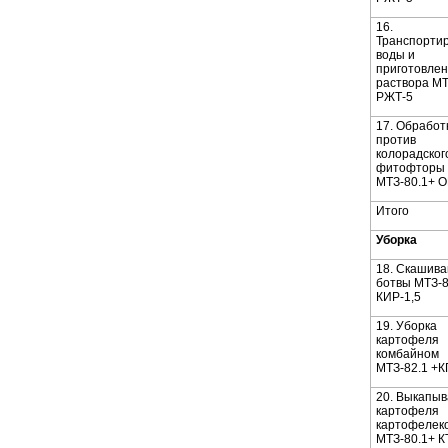
16.
Транспорти
воды и
приготовле
раствора МТ
РЖТ-5
17. Обработ
против
колорадского
фитофторы
МТЗ-80.1+ 
Итого
Уборка
18. Скашив
ботвы МТЗ-8
КИР-1,5
19. Уборка
картофеля
комбайном
МТЗ-82.1 +К
20. Выкапы
картофеля
картофелек
МТЗ-80.1+ К