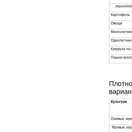
зернобоб
Картофель
Овощи
Многолетни
Однолетние
Кукуруза на
Пашни всег
Плотнос
вариан
Культура
Озимые зер
Яровые зер