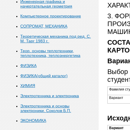
Инженерная графика и
ХАРАК
начертательная геометрия
3. ФО
Компьютерное проектирование
ПРОИЗ
СОПРОМАТ, МЕХАНИКА
МАШИН
Теоретическая механика под ред. С.
М. Тарг 1983 г.
СОСТ
КАРТ
Теор. основы теплотехники,
теплотехника, теплоэнергетика
Вариа
ФИЗИКА
Выбор 
ФИЗИКА(общий каталог)
студен
ХИМИЯ
Фамилия ст
Электротехника и электроника
Вариант
Электротехника и основы
электроники. Соколов Б.П.
Исход
ЭКОНОМИКА
Вариант