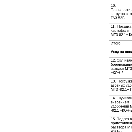
10.
Транспортир
загрузка са
ГАЗ-53Б
11. Посадка
картофеля
МТЗ-82.1+ 
Итого
Уход за по
12. Окучиван
бороновани
всходов МТЗ
+КОН-2,
13. Погрузк
азотных уд
МТЗ -82.1+ 
14. Окучиван
внесением
удобрений 
-82.1 +КОН-2
15. Подвоз 
приготовле
раствора МТ
РЖТ-5