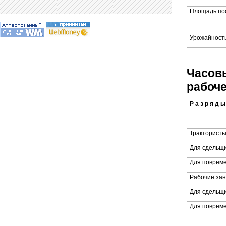
Площадь пос
Урожайность
Часов
рабоче
Р а з р я д ы
Тракторист
Для сдельщ
Для поврем
Рабочие зан
Для сдельщ
Для поврем