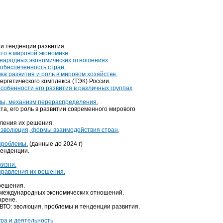
и тенденции развития.
то в мировой экономике.
ународных экономических отношениях.
 обеспеченность стран.
а развития и роль в мировом хозяйстве.
ргетического комплекса (ТЭК) России.
собенности его развития в различных группах
мы, механизм перераспределения.
та, его роль в развитии современного мирового
ления их решения.
: эволюция, формы взаимодействия стран,
проблемы.
(данные до 2024 г)
тенденции.
жизни.
правления их решения.
решения.
 международных экономических отношений.
арене.
ВТО: эволюция, проблемы и тенденции развития.
ра и деятельность.