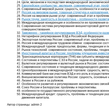
Цели, механизм и последствия международной экономической
Европейское сообщество: эволюция, современный этап, проб
Современный мировой рынок: сущность, особенности и напра
Россия на мировом рынке: товарная структура и направления 
Россия на мировом рынке услуг: современный этап и проблем
Рынок труда: занятость и безработица – особенности развити
Международная конкуренция и особенности ее проявления в 
Современная система регулирования внешнеторговой деятел
совершенствования.
Таможенно - тарифное регулирование ВЭД, особенности разви
Нетарифное регулирование ВЭД в Российской Федерации.
Экспортная политика России: современный этап, проблемы и
Россия в международном трудовом обмене: современное сост
Международный туризм: предпосылки, формы, тенденции и п
Рынок технологий: современное состояние, проблемы, тенден
Иностранный капитал в России: проблемы улучшения инвести
Транснациональные корпорации (ТНК) как субъекты междуна
Состояние и перспективы СЭЗ в России, задачи их формиров
Валютное регулирование и валютный рынок в России: состоян
Современное состояние и тенденции международного движен
Ценообразование в международной торговле: сущность, мет
Коммерческий банк как участник ВЭД и его роль в осуществл
Внешнеэкономическая политика России: сущность, основные 
Лизинг в России и за рубежом.
Особенности развития и регулирования экономических связей
Союз России и Белоруссии: проблемы и перспективы.
особенности государственного регулирования внешних военно
Международный кредит: сущность, проблемы и тенденции раз
движения капитала.
Автор страницы: admin 2