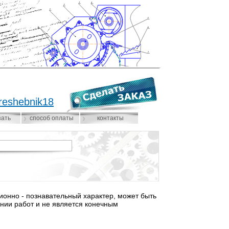
reshebnik18
зать
способ оплаты
контакты
нно - познавательный характер, может быть
нии работ и не является конечным