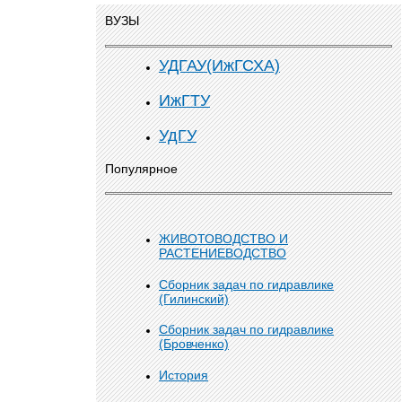
ВУЗЫ
УДГАУ(ИжГСХА)
ИжГТУ
УдГУ
Популярное
ЖИВОТОВОДСТВО И
РАСТЕНИЕВОДСТВО
Сборник задач по гидравлике
(Гилинский)
Сборник задач по гидравлике
(Бровченко)
История