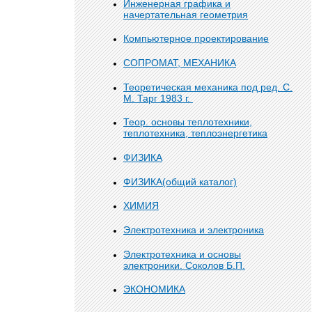
Инженерная графика и
начертательная геометрия
Компьютерное проектирование
СОПРОМАТ, МЕХАНИКА
Теоретическая механика под ред. С.
М. Тарг 1983 г.
Теор. основы теплотехники,
теплотехника, теплоэнергетика
ФИЗИКА
ФИЗИКА(общий каталог)
ХИМИЯ
Электротехника и электроника
Электротехника и основы
электроники. Соколов Б.П.
ЭКОНОМИКА