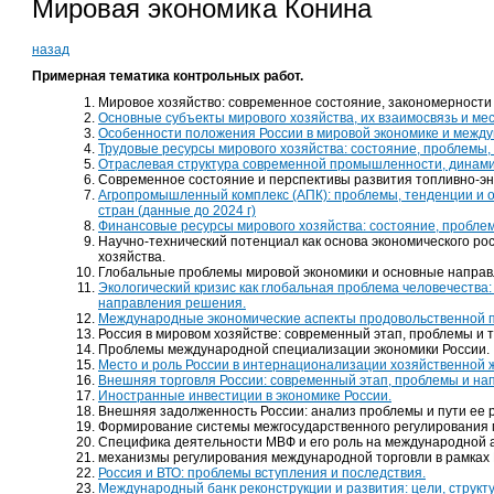
Мировая экономика Конина
назад
Примерная тематика контрольных работ.
Мировое хозяйство: современное состояние, закономерности 
Основные субъекты мирового хозяйства, их взаимосвязь и мес
Особенности положения России в мировой экономике и межд
Трудовые ресурсы мирового хозяйства: состояние, проблемы,
Отраслевая структура современной промышленности, динамик
Современное состояние и перспективы развития топливно-эне
Агропромышленный комплекс (АПК): проблемы, тенденции и о
стран (данные до 2024 г)
Финансовые ресурсы мирового хозяйства: состояние, пробле
Научно-технический потенциал как основа экономического рос
хозяйства.
Глобальные проблемы мировой экономики и основные направ
Экологический кризис как глобальная проблема человечества
направления решения.
Международные экономические аспекты продовольственной 
Россия в мировом хозяйстве: современный этап, проблемы и 
Проблемы международной специализации экономики России.
Место и роль России в интернационализации хозяйственной 
Внешняя торговля России: современный этап, проблемы и на
Иностранные инвестиции в экономике России.
Внешняя задолженность России: анализ проблемы и пути ее 
Формирование системы межгосударственного регулирования
Специфика деятельности МВФ и его роль на международной 
механизмы регулирования международной торговли в рамках 
Россия и ВТО: проблемы вступления и последствия.
Международный банк реконструкции и развития: цели, структу