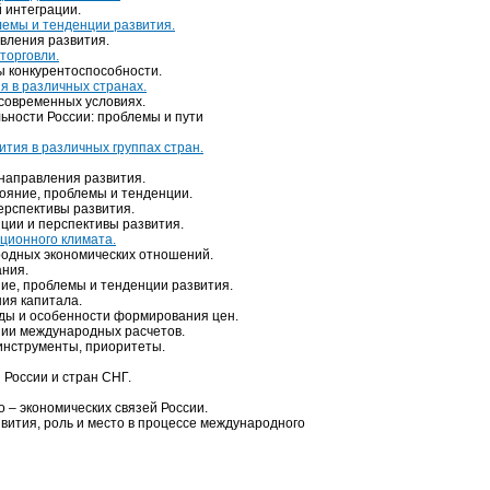
 интеграции.
лемы и тенденции развития.
вления развития.
торговли.
ы конкурентоспособности.
я в различных странах.
современных условиях.
ьности России: проблемы и пути
тия в различных группах стран.
 направления развития.
ояние, проблемы и тенденции.
ерспективы развития.
ции и перспективы развития.
ционного климата.
родных экономических отношений.
ания.
ие, проблемы и тенденции развития.
ия капитала.
оды и особенности формирования цен.
ении международных расчетов.
инструменты, приоритеты.
 России и стран СНГ.
 – экономических связей России.
вития, роль и место в процессе международного