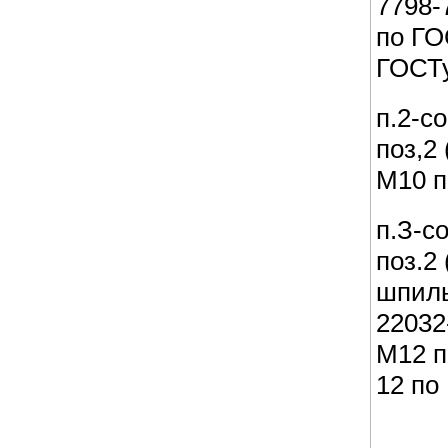
7798-
по ГО
ГОСТу
п.2-с
поз,2
М10 п
п.З-с
поз.2
шпиль
22032
М12 п
12 по