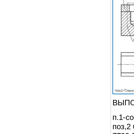
ВЫПО
п.1-с
поз,2