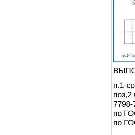
ВЫПО
п.1-с
поз,2
7798-
по ГО
по ГО