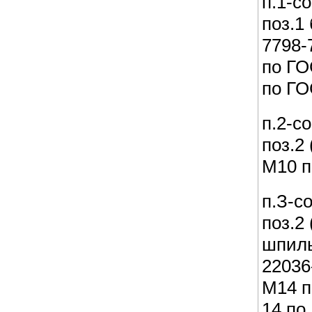
п.1-с
поз.1
7798-
по ГО
по ГО
п.2-с
поз.2
М10 п
п.З-с
поз.2
шпиль
22036
М14 п
14 по