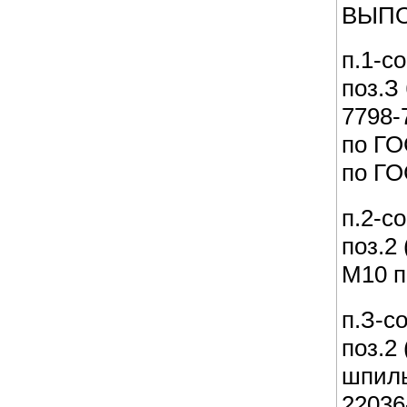
ВЫПО
п.1-с
поз.З
7798-
по ГО
по ГО
п.2-с
поз.2
М10 п
п.З-с
поз.2
шпиль
22036