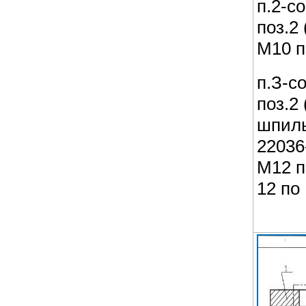
п.2-с
поз.2
М10 п
п.З-с
поз.2
шпиль
22036
М12 п
12 по