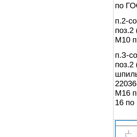
по ГО
п.2-с
поз.2
М10 п
п.З-с
поз.2
шпиль
22036
М16 п
16 по