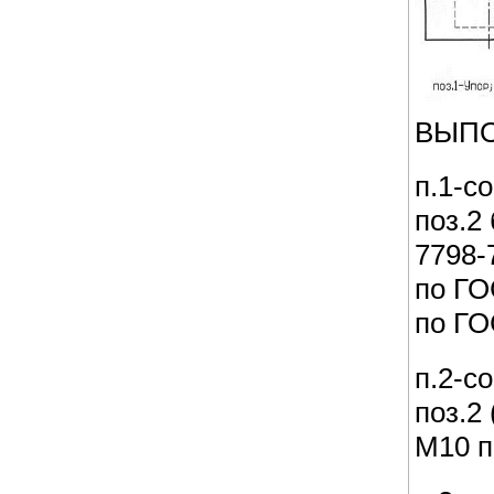
ВЫПО
п.1-с
поз.2
7798-
по ГО
по ГО
п.2-со
поз.2
М10 п