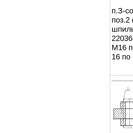
п.З-с
поз.2
шпиль
22036
М16 п
16 по