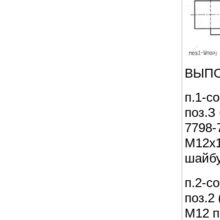
ВЫПО
п.1-с
поз.З
7798-
М12х1
шайбу
п.2-с
поз.2
М12 п