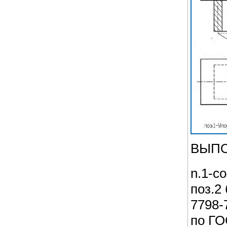
ВЫПО
n.1-с
поз.2
7798-
по ГО