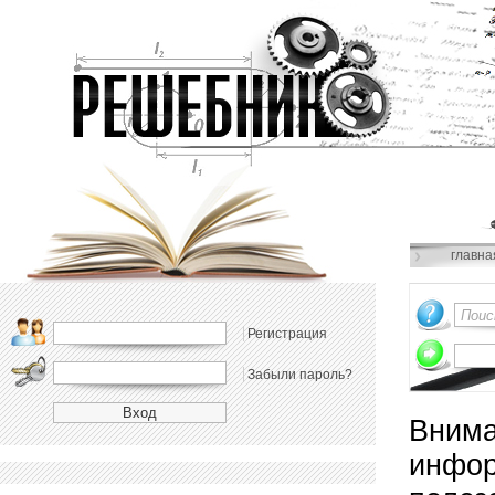
главна
Регистрация
Забыли пароль?
Внима
инфор