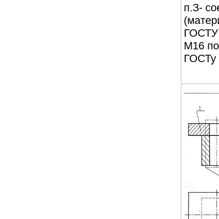
п.З- с
(матер
ГОСТУ 
М16 по
ГОСТу 