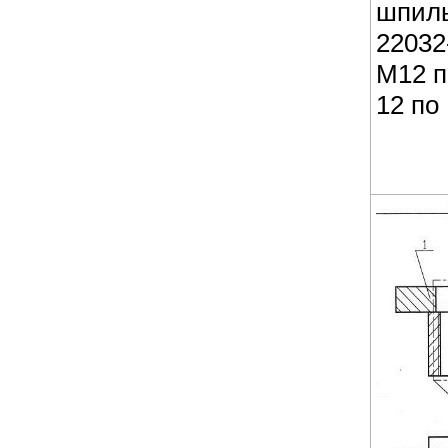
шпиль
22032
М12 п
12 по