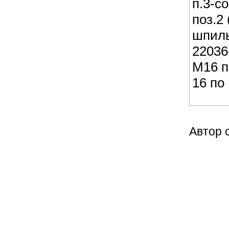
п.3-с
поз.2
шпиль
22036
М16 п
16 по
Автор 