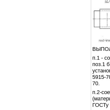
ВЫПО
п.1 - 
поз.1 
устано
5915-7
70.
п.2-сое
(матер
ГОСТу 