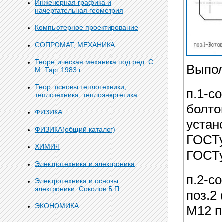
Инженерная графика и
начертательная геометрия
Компьютерное проектирование
СОПРОМАТ, МЕХАНИКА
Теоретическая механика под ред. С.
Выпо
М. Тарг 1983 г.
Теор. основы теплотехники,
п.1-с
теплотехника, теплоэнергетика
болто
ФИЗИКА
устан
ФИЗИКА(общий каталог)
ГОСТу
ХИМИЯ
ГОСТу
Электротехника и электроника
п.2-с
Электротехника и основы
электроники. Соколов Б.П.
поз.2
ЭКОНОМИКА
М12 п