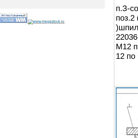
п.З-с
поз.2
)шпил
22036
М12 п
12 по