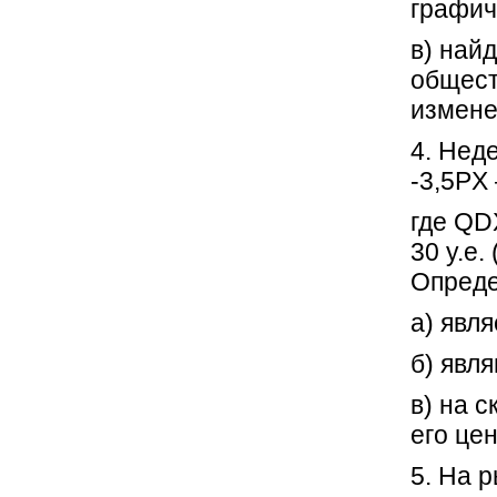
графич
в) най
общест
измене
4. Нед
-3,5P
X
где Q
D
30 у.е.
Опреде
а) явл
б) явл
в) на 
его це
5. На 