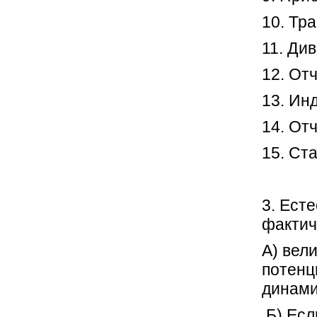
10. Тр
11. Ди
12. От
13. Ин
14. От
15. Ст
3. Ест
фактич
А) вел
потенц
динами
Б) Есл