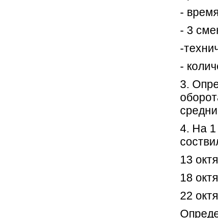
- врем
- 3 сме
-техни
- коли
3. Опр
оборот
средни
4. На 
состви
13 окт
18 окт
22 окт
Опреде