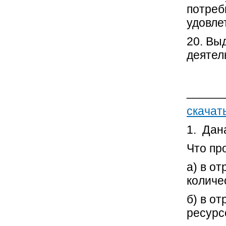
потреб
удовле
20. Вы
деятел
______
скачат
1. Дан
Что пр
а) в о
количе
б) в о
ресурс