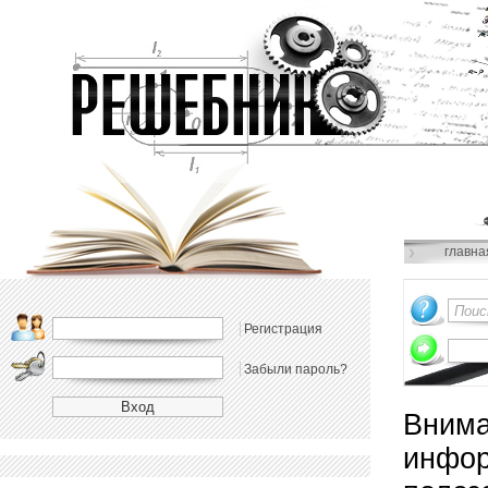
главна
Регистрация
Забыли пароль?
Внима
инфор