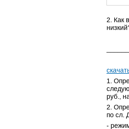
2. Как
низкий
______
скачат
1. Опр
следую
руб., 
2. Опр
по сл.
- режи