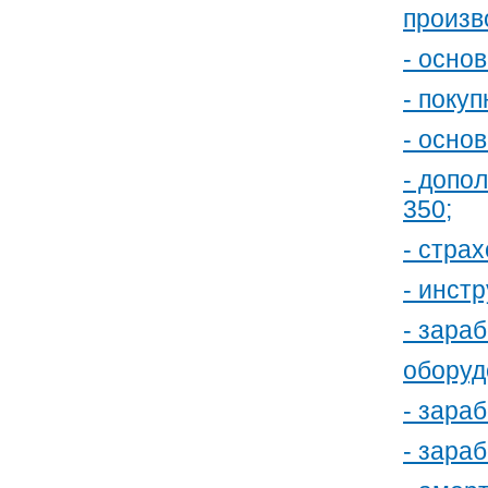
произво
- осно
- поку
- осно
- допо
350;
- стра
- инст
- зара
оборуд
- зара
- зара