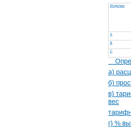
Изделие
A
B
C
Опред
а) рас
б) про
в) тар
вес
тарифн
г) % в