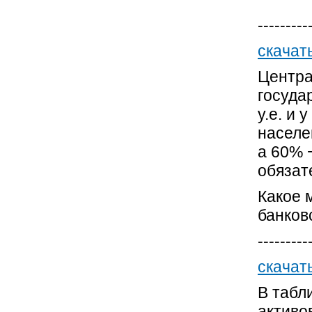
---------
скачат
Центра
госуда
у.е. и
населе
а 60% 
обязат
Какое 
банков
---------
скачат
В табл
активо