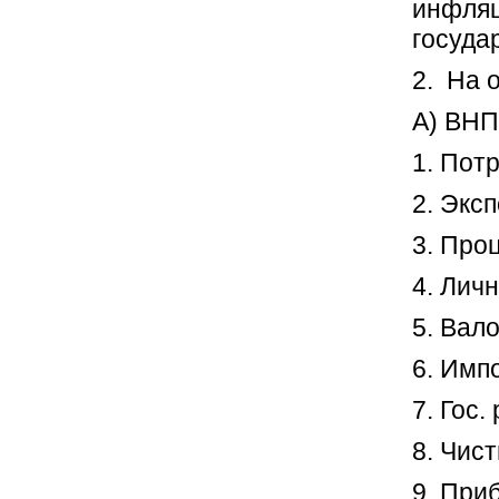
инфляц
госуда
2. На 
А) ВНП
1. Пот
2. Эксп
3. Про
4. Лич
5. Вал
6. Импо
7. Гос.
8. Чис
9. При