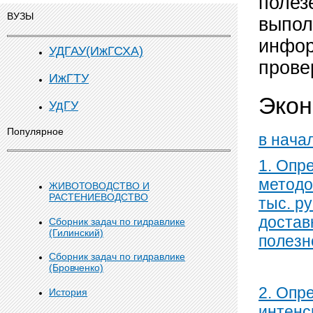
полез
ВУЗЫ
выпол
инфор
УДГАУ(ИжГСХА)
прове
ИжГТУ
Экон
УдГУ
Популярное
в нача
1. Опр
методо
ЖИВОТОВОДСТВО И
РАСТЕНИЕВОДСТВО
тыс. р
достав
Сборник задач по гидравлике
(Гилинский)
полезн
Сборник задач по гидравлике
(Бровченко)
2. Опр
История
интенс