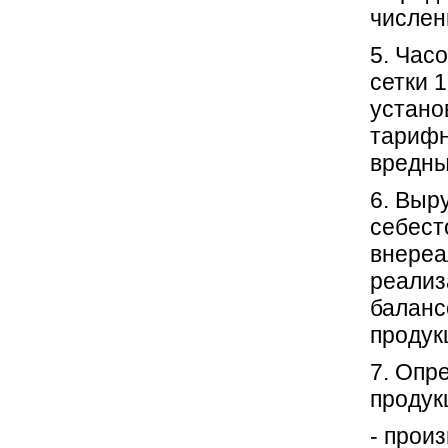
числен
5. Час
сетки 
устано
тарифн
вредны
6. Выр
себест
внереа
реализ
баланс
продук
7. Опр
продук
- прои