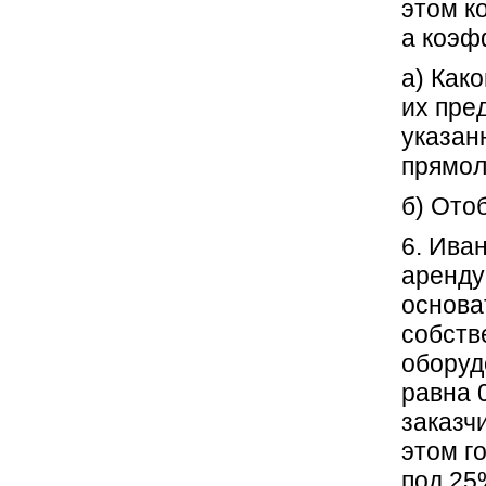
этом к
а коэф
а) Како
их пре
указан
прямо
б) Ото
6. Ива
аренду
основа
собств
оборуд
равна 
заказч
этом г
под 25