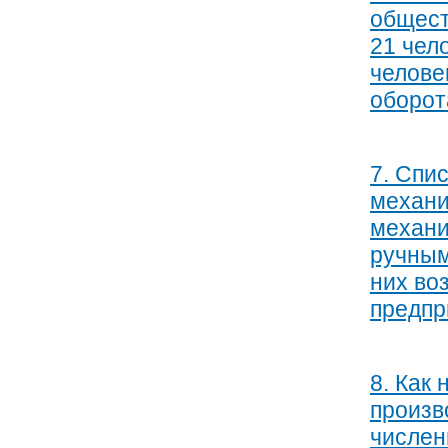
общест
21 чел
челове
оборот
7. Спи
механи
механи
ручным
них во
предпр
8. Как
произв
числен