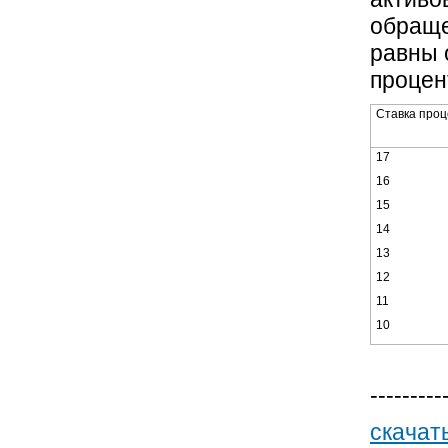
обраще
равны 
процен
Ставка проц
17
16
15
14
13
12
11
10
---------
скачат