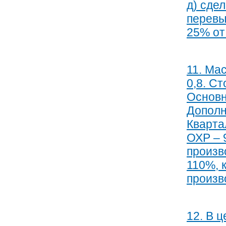
д) сде
перевы
25% от
11. Ма
0,8. Ст
Основн
Дополн
Кварта
ОХР – 
произв
110%, 
произв
12. В 