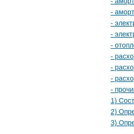
- амор
- амор
- элек
- элек
- отоп
- расх
- расх
- расхо
- проч
1) Сос
2) Опр
3) Опр