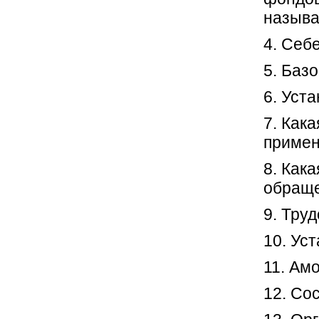
назыв
4. Себ
5. Баз
6. Уст
7. Как
примен
8. Как
обращ
9. Тру
10. Ус
11. Ам
12. Со