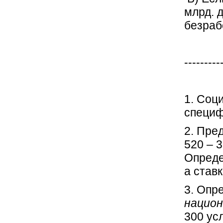
млрд. 
безраб
---------
1. Соц
специф
2. Пре
520 – 3
Опред
а став
3. Опр
национ
300 ус