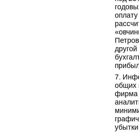
годовы
оплату
рассчи
«овчин
Петров
другой 
бухгал
прибыл
7. Инф
общих 
фирма 
аналит
миними
графич
убытки