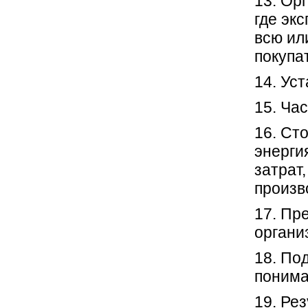
13. Ор
где эк
всю ил
покупа
14. Ус
15. Ча
16. Ст
энерги
затрат
произв
17. Пр
органи
18. По
понима
19. Ре