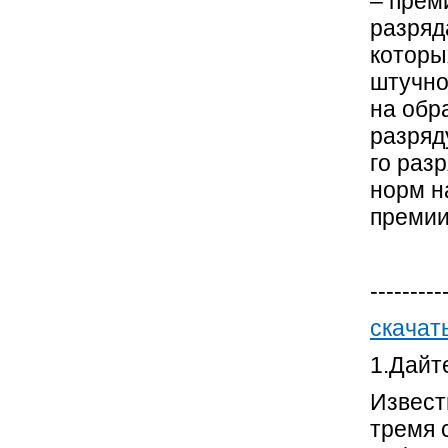
– прем
разряд
которы
штучно
на обр
разряду
го раз
норм н
премии
---------
скачат
1.Дайт
Извест
тремя 