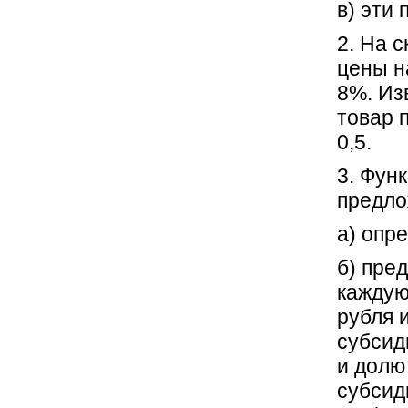
в) эти
2. На 
цены н
8%. Из
товар 
0,5.
3. Фун
предло
а) опр
б) пре
каждую
рубля 
субсид
и долю
субсид