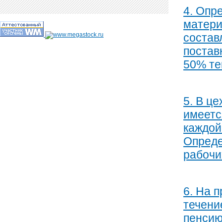
4. Опр
матери
составл
постав
50% те
5. В ц
имеетс
каждой
Опреде
рабочи
6. На 
течени
пенсию