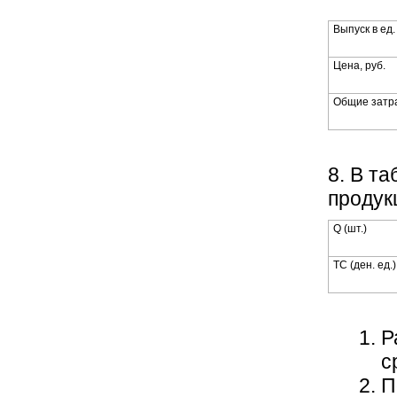
Выпуск в ед.
Цена, руб.
Общие затра
8. В т
продук
Q (шт.)
ТС (ден. ед.)
Р
с
П