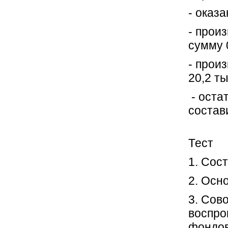
- оказа
- прои
сумму 0
- прои
20,2 ты
- оста
состави
Тест
1. Сос
2. Осн
3. Сов
воспро
фондов