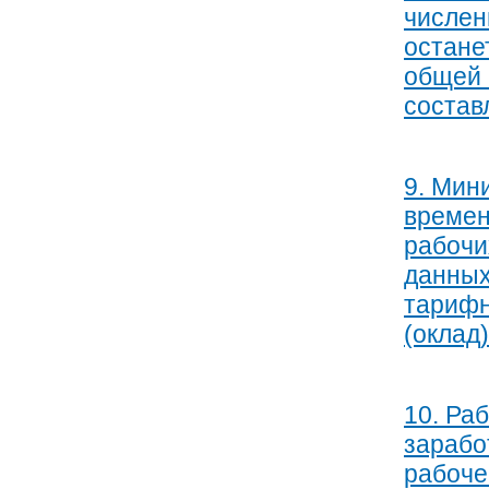
числен
остане
общей 
состав
9. Мин
времен
рабочи
данных
тарифн
(оклад)
10. Ра
зарабо
рабоче