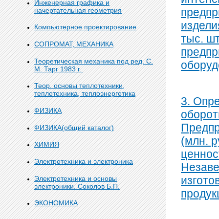
Инженерная графика и
предпр
начертательная геометрия
издели
Компьютерное проектирование
тыс. ш
СОПРОМАТ, МЕХАНИКА
предпр
Теоретическая механика под ред. С.
оборуд
М. Тарг 1983 г.
Теор. основы теплотехники,
теплотехника, теплоэнергетика
3. Опр
ФИЗИКА
оборот
Предпр
ФИЗИКА(общий каталог)
(млн. 
ХИМИЯ
ценнос
Электротехника и электроника
Незаве
изгото
Электротехника и основы
электроники. Соколов Б.П.
продук
ЭКОНОМИКА