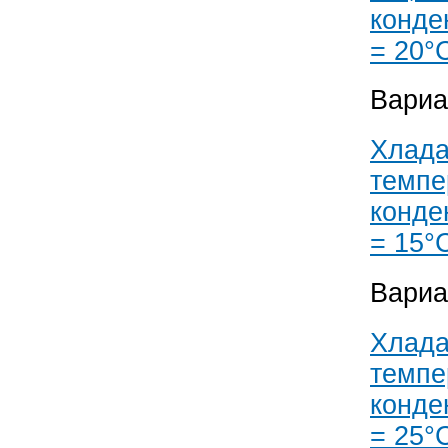
конде
= 20°
Вариа
Хлада
темпе
конде
= 15°
Вариа
Хлада
темпе
конде
= 25°