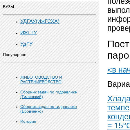
полез
ВУЗЫ
выпол
инфор
УДГАУ(ИжГСХА)
прове
ИжГТУ
Пост
УдГУ
паро
Популярное
<в на
ЖИВОТОВОДСТВО И
РАСТЕНИЕВОДСТВО
Вариа
Сборник задач по гидравлике
(Гилинский)
Хлада
темпе
Сборник задач по гидравлике
(Бровченко)
конде
История
= 15°