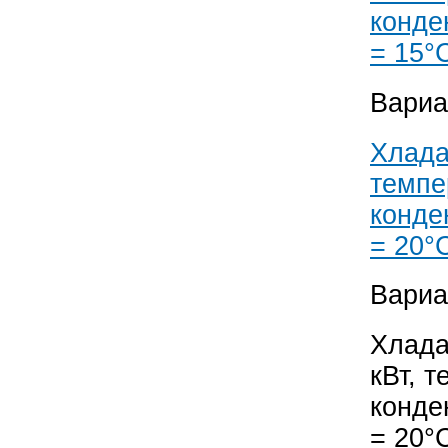
конде
= 15°
Вариа
Хлада
темпе
конде
= 20°
Вариа
Хлада
кВт, 
конде
= 20°