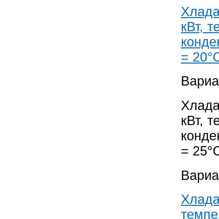
Хлада
кВт, 
конде
= 20°
Вариа
Хлада
кВт, 
конде
= 25°
Вариа
Хлада
темпе