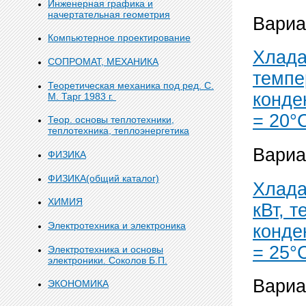
Инженерная графика и
начертательная геометрия
Вариа
Компьютерное проектирование
Хлада
СОПРОМАТ, МЕХАНИКА
темпе
Теоретическая механика под ред. С.
конде
М. Тарг 1983 г.
= 20°
Теор. основы теплотехники,
теплотехника, теплоэнергетика
Вариа
ФИЗИКА
ФИЗИКА(общий каталог)
Хлада
ХИМИЯ
кВт, 
Электротехника и электроника
конде
= 25°
Электротехника и основы
электроники. Соколов Б.П.
Вариа
ЭКОНОМИКА