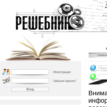
главна
Регистрация
Забыли пароль?
Внима
инфор