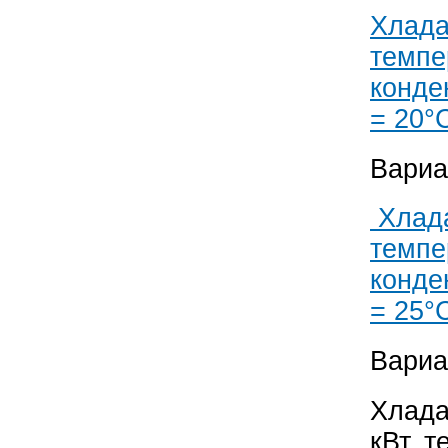
Хлада
темпе
конде
= 20°
Вариа
Хлада
темпе
конде
= 25°
Вариа
Хлада
кВт, 