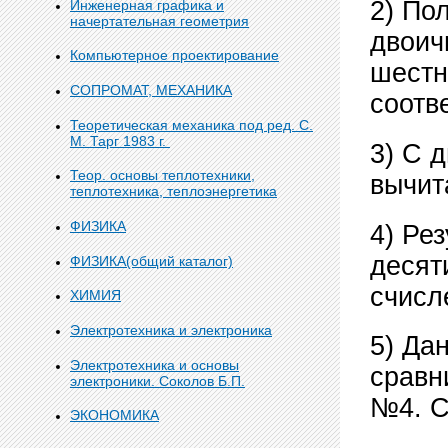
2) По
Инженерная графика и
начертательная геометрия
двоич
Компьютерное проектирование
шестн
СОПРОМАТ, МЕХАНИКА
соотве
Теоретическая механика под ред. С.
М. Тарг 1983 г.
3) С 
Теор. основы теплотехники,
вычит
теплотехника, теплоэнергетика
ФИЗИКА
4) Ре
десят
ФИЗИКА(общий каталог)
счисл
ХИМИЯ
Электротехника и электроника
5) Да
Электротехника и основы
сравн
электроники. Соколов Б.П.
№4. С
ЭКОНОМИКА