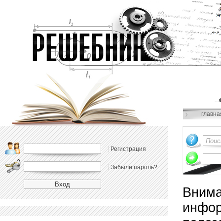
главна
Регистрация
Забыли пароль?
Внима
инфор