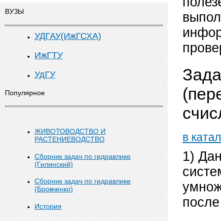
полез
ВУЗЫ
выпол
инфор
УДГАУ(ИжГСХА)
прове
ИжГТУ
Зада
УдГУ
(пер
Популярное
счис
ЖИВОТОВОДСТВО И
в катал
РАСТЕНИЕВОДСТВО
1) Да
Сборник задач по гидравлике
(Гилинский)
систе
Сборник задач по гидравлике
умнож
(Бровченко)
после
История