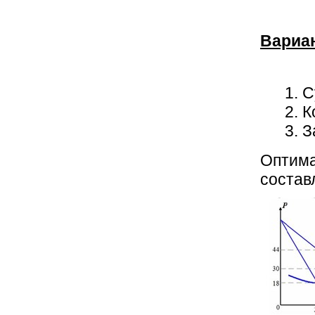
Вариа
С
К
З
Оптима
состав