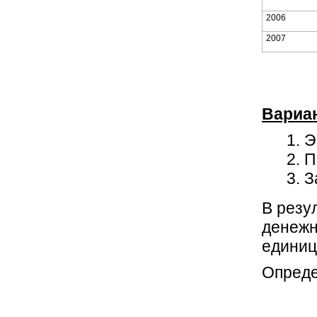
2006
2007
Вариа
Э
П
З
В резу
денежн
единиц
Опреде