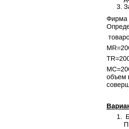
З
Фирма 
Опреде
товаро
MR=200
TR=20
MC=200
объем 
соверш
Вариа
Б
П