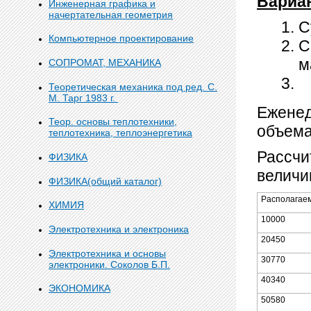
Вариа
Инженерная графика и
начертательная геометрия
С
Компьютерное проектирование
С
м
СОПРОМАТ, МЕХАНИКА
З
Теоретическая механика под ред. С.
М. Тарг 1983 г.
Еженед
Теор. основы теплотехники,
объема
теплотехника, теплоэнергетика
Рассчи
ФИЗИКА
величи
ФИЗИКА(общий каталог)
Располагае
ХИМИЯ
10000
Электротехника и электроника
20450
Электротехника и основы
30770
электроники. Соколов Б.П.
40340
ЭКОНОМИКА
50580