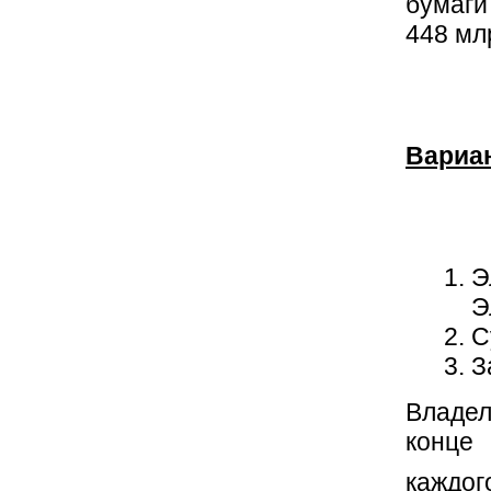
бумаги 
448 млр
Вариа
Э
Э
С
З
Владеле
конце
каждог