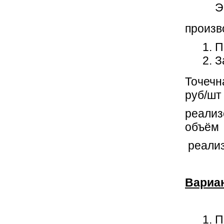
Э
произв
П
З
Точечн
руб/шт
реализ
объём
реализ
Вариа
П