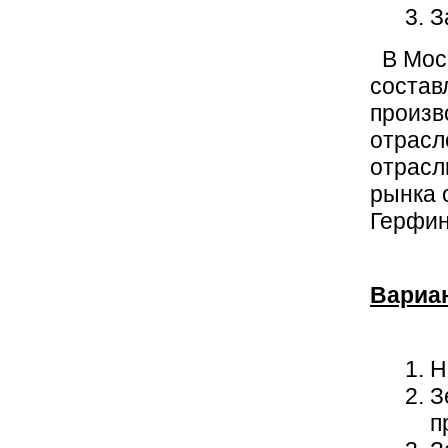
З
В Моск
состав
произв
отрасл
отрасл
рынка 
Герфи
Вариа
Н
З
п