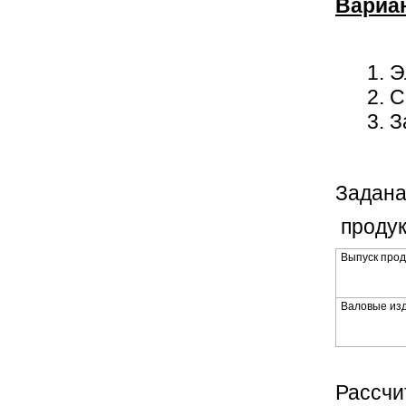
Вариа
Э
С
З
Задана
продук
Выпуск прод
Валовые из
Рассчи