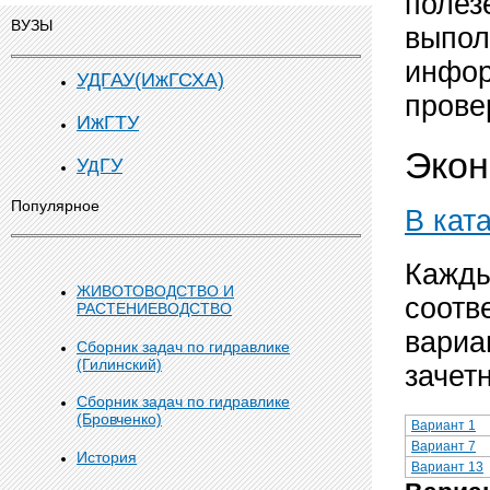
полез
ВУЗЫ
выпол
инфор
УДГАУ(ИжГСХА)
прове
ИжГТУ
Экон
УдГУ
Популярное
В кат
Кажды
ЖИВОТОВОДСТВО И
соотв
РАСТЕНИЕВОДСТВО
вариа
Сборник задач по гидравлике
(Гилинский)
зачет
Сборник задач по гидравлике
(Бровченко)
Вариант 1
Вариант 7
История
Вариант 13