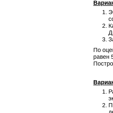
Вариа
Э
с
К
Д
З
По оце
равен 
Постро
Вариа
Р
э
П
д