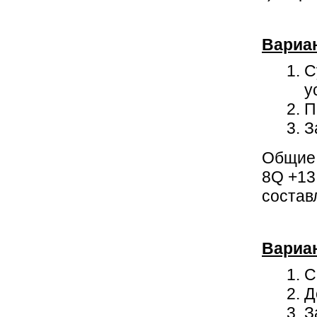
Вариа
С
у
П
З
Общие 
8Q +13
состав
Вариа
С
Д
З