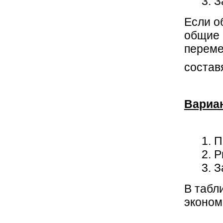
З
Если о
общие 
переме
состав
Вариа
П
Р
З
В табл
эконом