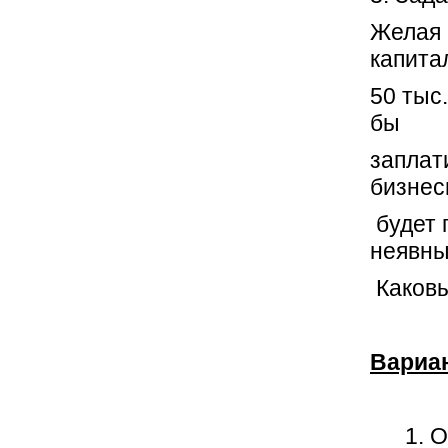
Желая 
капита
50 тыс.
бы
заплат
бизнес
будет 
неявны
Каковы
Вариа
О