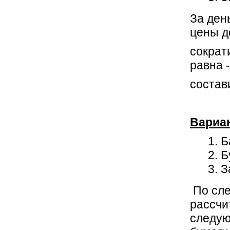
За ден
цены д
сократ
равна 
состав
Вариа
Б
Б
З
По сле
рассчи
следую