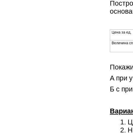
Постро
основа
Цена за ед, 
Величина сп
Покажи
А при 
Б с пр
Вариа
Ц
Н