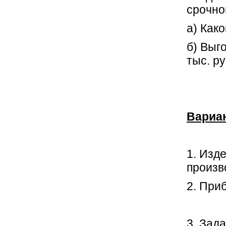
срочно
а) Как
б) Выг
тыс. ру
Вариа
1. Изд
произв
2. При
3. Зад