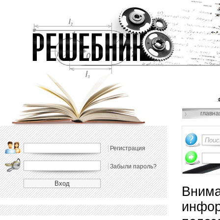
главна
Регистрация
Забыли пароль?
Внима
инфор