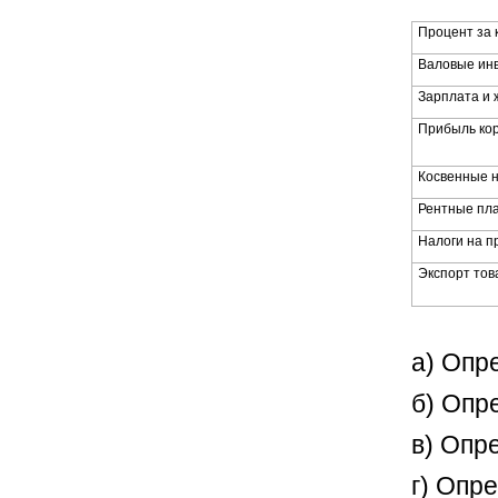
Процент за 
Валовые ин
Зарплата и 
Прибыль ко
Косвенные н
Рентные пл
Налоги на п
Экспорт това
а) Опр
б) Опр
в) Опр
г) Опр