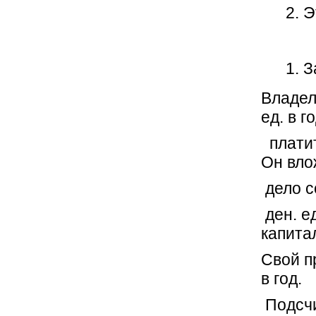
Э
З
Владел
ед. в го
платит
Он вло
дело с
ден. е
капита
Свой п
в год.
Подсчи