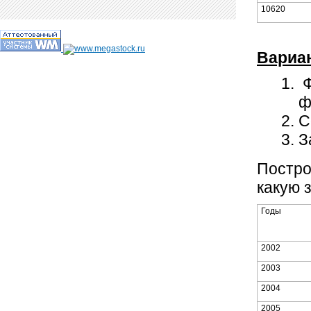
10620
Вариа
Ф
ф
С
З
Постро
какую 
Годы
2002
2003
2004
2005