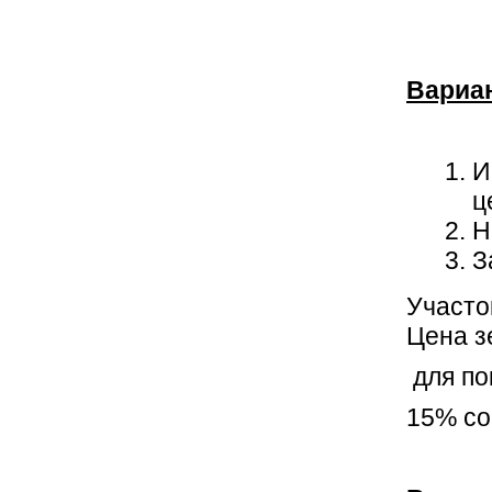
Вариа
И
ц
Н
З
Участо
Цена з
для по
15% со