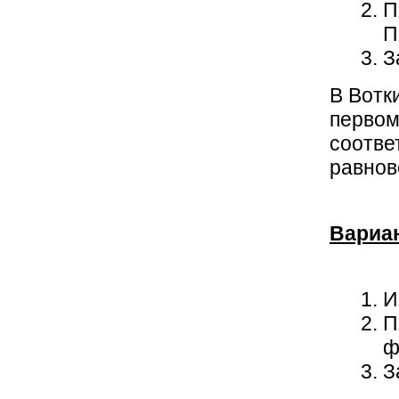
П
П
З
В Вотк
первом
соотве
равнов
Вариа
И
П
ф
З