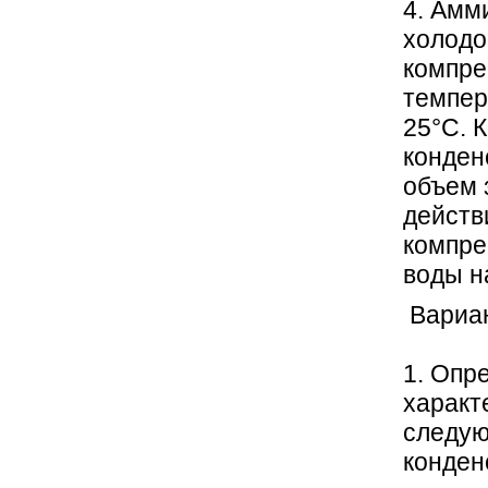
4. Амм
холодо
компре
темпер
25°С. 
конден
объем 
действ
компре
воды н
Вар
1. Опр
характ
следую
конден