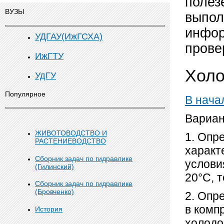
полез
ВУЗЫ
выпол
инфор
УДГАУ(ИжГСХА)
прове
ИжГТУ
Холо
УдГУ
Популярное
В нача
Вариа
ЖИВОТОВОДСТВО И
1. Опр
РАСТЕНИЕВОДСТВО
характ
Сборник задач по гидравлике
услови
(Гилинский)
20°С, 
Сборник задач по гидравлике
(Бровченко)
2. Опр
в комп
История
холодо