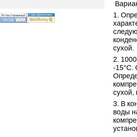
Вар
1. Опр
характ
следую
конден
сухой.
2. 100
-15°С.
Опреде
компре
сухой,
3. В к
воды н
компре
устано