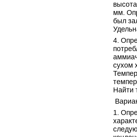
высота
мм. Оп
был за
Удельн
4. Опр
потреб
аммиач
сухом 
Темпер
темпер
Найти 
Вари
1. Опр
характ
следую