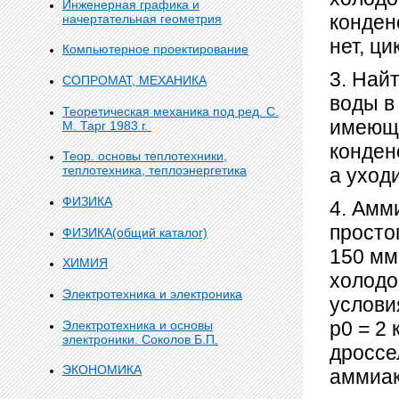
Инженерная графика и
конден
начертательная геометрия
нет, ци
Компьютерное проектирование
3. Най
СОПРОМАТ, МЕХАНИКА
воды в
Теоретическая механика под ред. С.
имеюще
М. Тарг 1983 г.
конден
Теор. основы теплотехники,
теплотехника, теплоэнергетика
а уход
ФИЗИКА
4. Амм
просто
ФИЗИКА(общий каталог)
150 мм
ХИМИЯ
холодо
Электротехника и электроника
услови
р0 = 2 
Электротехника и основы
электроники. Соколов Б.П.
дроссе
ЭКОНОМИКА
аммиак