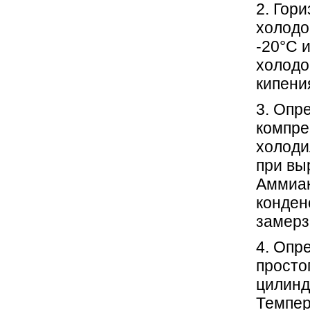
2. Гор
холодо
-20°С 
холодо
кипени
3. Опр
компре
холоди
при вы
Аммиак
конден
замерз
4. Опр
просто
цилинд
Темпер