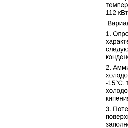
темпер
112 кВт
Вари
1. Опр
характ
следую
конден
2. Амм
холодо
-15°С,
холодо
кипени
3. Пот
поверх
заполн