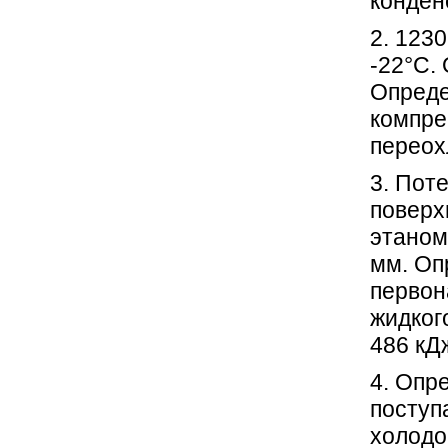
конден
2. 123
-22°С.
Опреде
компре
переох
3. Пот
поверх
этаном
мм. Оп
первон
жидког
486 кДж
4. Опр
поступ
холодо