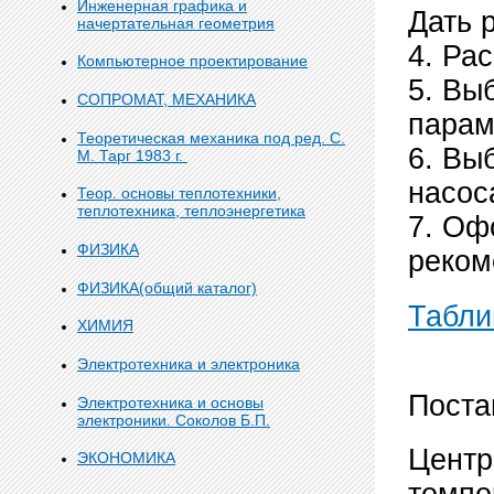
Инженерная графика и
Дать 
начертательная геометрия
4. Ра
Компьютерное проектирование
5. Вы
СОПРОМАТ, МЕХАНИКА
парам
Теоретическая механика под ред. С.
6. Вы
М. Тарг 1983 г.
насос
Теор. основы теплотехники,
теплотехника, теплоэнергетика
7. Оф
ФИЗИКА
реком
ФИЗИКА(общий каталог)
Табли
ХИМИЯ
Электротехника и электроника
Поста
Электротехника и основы
электроники. Соколов Б.П.
Центр
ЭКОНОМИКА