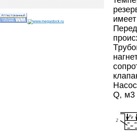
темпе
резер
имеет
Перед
проис
Трубо
нагне
сопро
клапа
Насос
Q, м3 