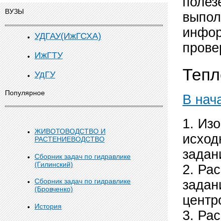
полез
ВУЗЫ
выпол
инфор
УДГАУ(ИжГСХА)
прове
ИжГТУ
Тепл
УдГУ
Популярное
В нач
1. Из
ЖИВОТОВОДСТВО И
исход
РАСТЕНИЕВОДСТВО
задан
Сборник задач по гидравлике
(Гилинский)
2. Ра
Сборник задач по гидравлике
задан
(Бровченко)
центр
История
3. Ра