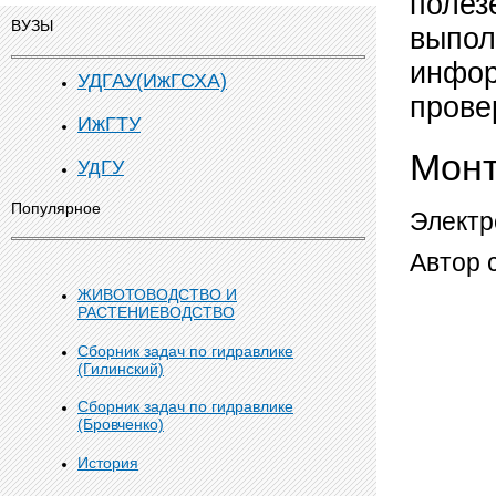
полез
ВУЗЫ
выпол
инфор
УДГАУ(ИжГСХА)
прове
ИжГТУ
Монт
УдГУ
Популярное
Электр
Автор 
ЖИВОТОВОДСТВО И
РАСТЕНИЕВОДСТВО
Сборник задач по гидравлике
(Гилинский)
Сборник задач по гидравлике
(Бровченко)
История