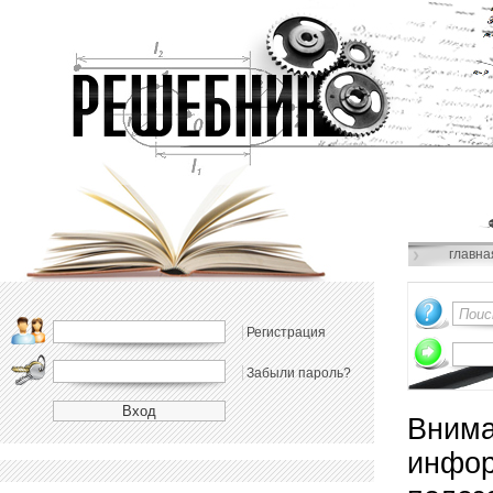
главна
Регистрация
Забыли пароль?
Внима
инфор