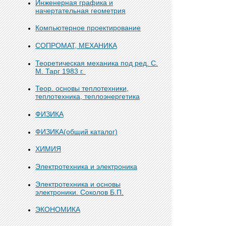
Инженерная графика и
начертательная геометрия
Компьютерное проектирование
СОПРОМАТ, МЕХАНИКА
Теоретическая механика под ред. С.
М. Тарг 1983 г.
Теор. основы теплотехники,
теплотехника, теплоэнергетика
ФИЗИКА
ФИЗИКА(общий каталог)
ХИМИЯ
Электротехника и электроника
Электротехника и основы
электроники. Соколов Б.П.
ЭКОНОМИКА