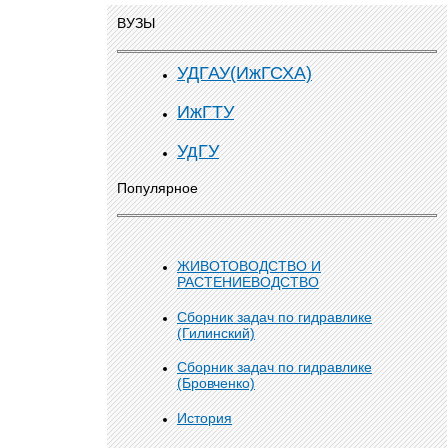
ВУЗЫ
УДГАУ(ИжГСХА)
ИжГТУ
УдГУ
Популярное
ЖИВОТОВОДСТВО И
РАСТЕНИЕВОДСТВО
Сборник задач по гидравлике
(Гилинский)
Сборник задач по гидравлике
(Бровченко)
История