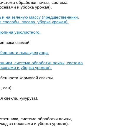
система обработки почвы, система
посевами и уборка урожая).
 и на зеленую массу (предшественники,
и способы посева, уборка урожая).
люпина узколистного.
ия вики озимой.
бенности льна-долгунца.
нники, система обработки почвы, система
посевами и уборка урожая).
бенности кормовой свеклы.
, лен).
 свекла, кукуруза).
твенники, система обработки почвы,
уход за посевами и уборка урожая).