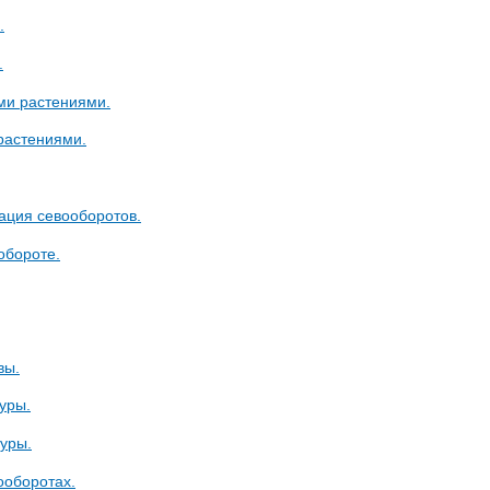
.
.
ми растениями.
растениями.
ация севооборотов.
обороте.
вы.
уры.
уры.
ооборотах.