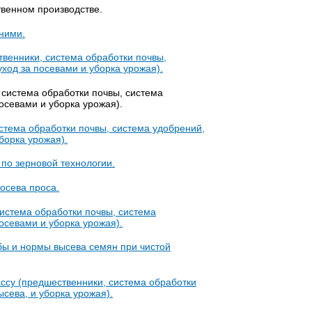
твенном производстве.
 ними.
венники, система обработки почвы,
уход за посевами и уборка урожая).
система обработки почвы, система
посевами и уборка урожая).
стема обработки почвы, система удобрений,
борка урожая).
по зерновой технологии.
осева проса.
истема обработки почвы, система
посевами и уборка урожая).
бы и нормы высева семян при чистой
ссу (предшественники, система обработки
ысева, и уборка урожая).