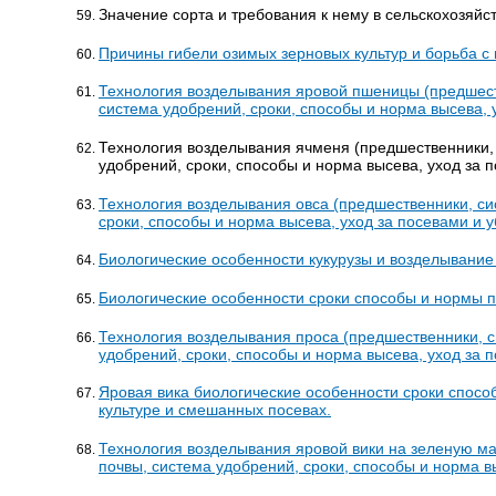
Значение сорта и требования к нему в сельскохозяйс
Причины гибели озимых зерновых культур и борьба с
Технология возделывания яровой пшеницы (предшест
система удобрений, сроки, способы и норма высева, 
Технология возделывания ячменя (предшественники, 
удобрений, сроки, способы и норма высева, уход за 
Технология возделывания овса (предшественники, си
сроки, способы и норма высева, уход за посевами и у
Биологические особенности кукурузы и возделывание 
Биологические особенности сроки способы и нормы п
Технология возделывания проса (предшественники, с
удобрений, сроки, способы и норма высева, уход за 
Яровая вика биологические особенности сроки спосо
культуре и смешанных посевах.
Технология возделывания яровой вики на зеленую ма
почвы, система удобрений, сроки, способы и норма в