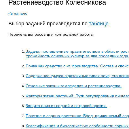
Растениеводство Колесникова
<в начало
Выбор заданий производится по
таблице
Перечень вопросов для контрольной работы
Задачи, поставленные правительством в области раст
Урожайность основных культур за два последних года
Почва как средство с.-х. производства. Состав и свой
Содержание гумуса в различных типах почв, его влия
Основные законы земледелия и растениеводства.
Факторы жизни растений. Пути регулирования пищево
Защита почв от водной и ветровой эрозии.
Понятие о сорных растениях. Вред, причиняемый сор
Классификация и биологические особенности сорных