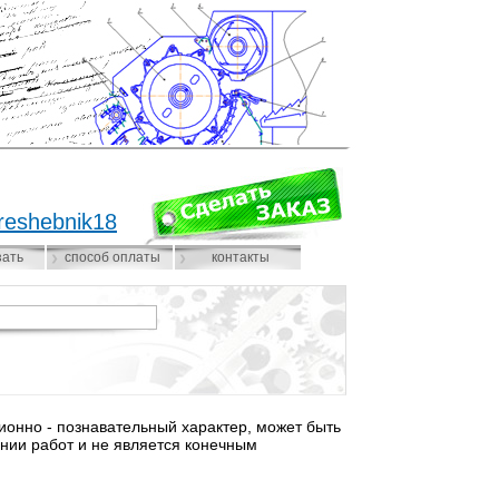
reshebnik18
зать
способ оплаты
контакты
нно - познавательный характер, может быть
нии работ и не является конечным