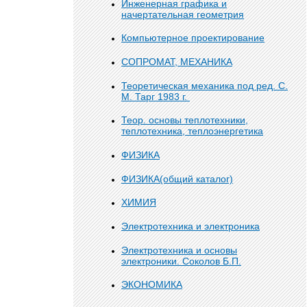
Инженерная графика и
начертательная геометрия
Компьютерное проектирование
СОПРОМАТ, МЕХАНИКА
Теоретическая механика под ред. С.
М. Тарг 1983 г.
Теор. основы теплотехники,
теплотехника, теплоэнергетика
ФИЗИКА
ФИЗИКА(общий каталог)
ХИМИЯ
Электротехника и электроника
Электротехника и основы
электроники. Соколов Б.П.
ЭКОНОМИКА