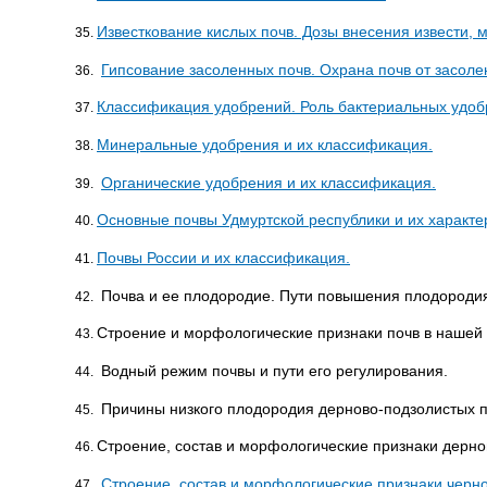
Известкование кислых почв. Дозы внесения извести,
Гипсование засоленных почв. Охрана почв от засоле
Классификация удобрений. Роль бактериальных удоб
Минеральные удобрения и их классификация.
Органические удобрения и их классификация.
Основные почвы Удмуртской республики и их характе
Почвы России и их классификация.
Почва и ее плодородие. Пути повышения плодородия
Строение и морфологические признаки почв в нашей 
Водный режим почвы и пути его регулирования.
Причины низкого плодородия дерново-подзолистых п
Строение, состав и морфологические признаки дерно
Строение, состав и морфологические признаки черн