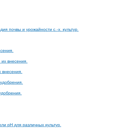
ия почвы и урожайности с.-х. культур.
есения.
 их внесения.
х внесения.
оудобрения.
удобрения.
ли рН для различных культур.