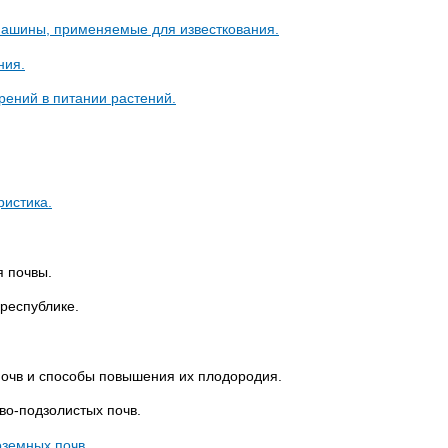
 машины, применяемые для известкования.
ния.
рений в питании растений.
ристика.
 почвы.
республике.
очв и способы повышения их плодородия.
во-подзолистых почв.
оземных почв.