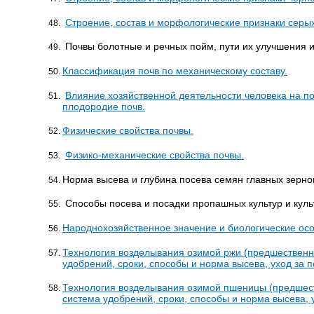
Строение, состав и морфологические признаки серых
Почвы болотные и речных пойм, пути их улучшения и
Классификация почв по механическому составу.
Влияние хозяйственной деятельности человека на п
плодородие почв.
Физические свойства почвы.
Физико-механические свойства почвы.
Норма высева и глубина посева семян главных зерно
Способы посева и посадки пропашных культур и куль
Народнохозяйственное значение и биологические осо
Технология возделывания озимой ржи (предшественни
удобрений, сроки, способы и норма высева, уход за 
Технология возделывания озимой пшеницы (предшест
система удобрений, сроки, способы и норма высева, 