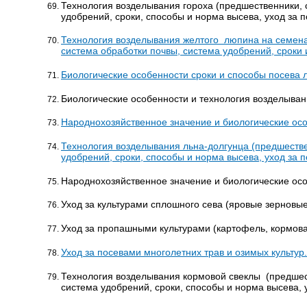
Технология возделывания гороха (предшественники, 
удобрений, сроки, способы и норма высева, уход за 
Технология возделывания желтого люпина на семена
система обработки почвы, система удобрений, сроки 
Биологические особенности сроки и способы посева 
Биологические особенности и технология возделыван
Народнохозяйственное значение и биологические осо
Технология возделывания льна-долгунца (предшестве
удобрений, сроки, способы и норма высева, уход за 
Народнохозяйственное значение и биологические осо
Уход за культурами сплошного сева (яровые зерновые
Уход за пропашными культурами (картофель, кормовая
Уход за посевами многолетних трав и озимых культур.
Технология возделывания кормовой свеклы (предшес
система удобрений, сроки, способы и норма высева, 