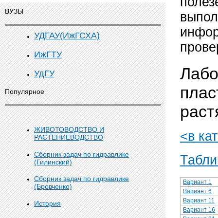
полез
ВУЗЫ
выпол
инфор
УДГАУ(ИжГСХА)
прове
ИжГТУ
Лабо
УдГУ
плас
Популярное
раст
ЖИВОТОВОДСТВО И
<в ка
РАСТЕНИЕВОДСТВО
Сборник задач по гидравлике
Табли
(Гилинский)
Сборник задач по гидравлике
Вариант 1
(Бровченко)
Вариант 6
Вариант 11
История
Вариант 16