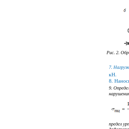
Рис. 2. Об
7. Нагруз
кН.
8. Нано
9. Опреде
нарушению
предел у