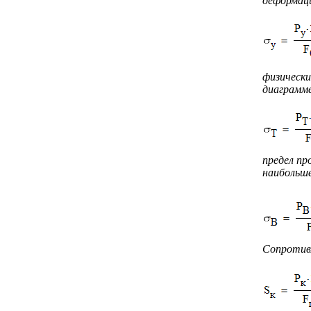
деформац
физически
диаграмм
предел пр
наибольше
Сопротивл