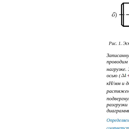
Рис. 1. Эс
Записанн
проводим 
нагрузке.
осью
(
кН/мм и 
растяже
подвергну
разгрузки
диаграммы
Определяем
соответст