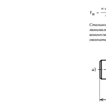
Стальной
минималь
коническ
окончате