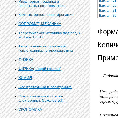
Вариант 21
Инженерная графика и
начертательная геометрия
Вариант 26
Вариант 31
Компьютерное проектирование
Вариант 36
СОПРОМАТ, МЕХАНИКА
Форма
Теоретическая механика под ред. С.
М. Тарг 1983 г.
Колич
Теор. основы теплотехники,
теплотехника, теплоэнергетика
Приме
ФИЗИКА
ФИЗИКА(общий каталог)
Лаборат
ХИМИЯ
Электротехника и электроника
Цель рабо
Электротехника и основы
материало
электроники. Соколов Б.П.
серого чу
ЭКОНОМИКА
Постановк