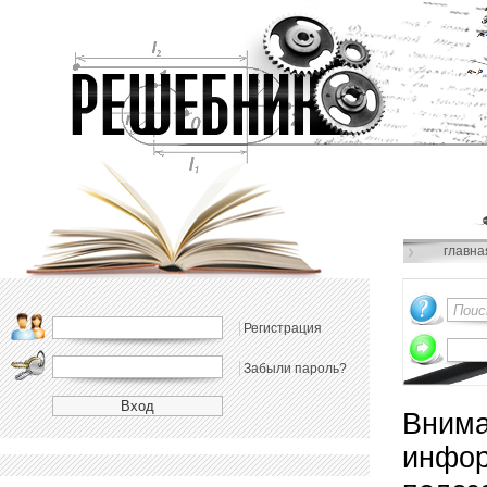
главна
Регистрация
Забыли пароль?
Внима
инфор