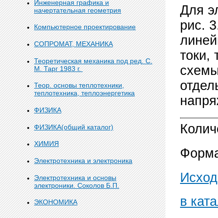
Инженерная графика и
Для э
начертательная геометрия
рис. 
Компьютерное проектирование
линей
СОПРОМАТ, МЕХАНИКА
токи,
Теоретическая механика под ред. С.
схемы
М. Тарг 1983 г.
отдел
Теор. основы теплотехники,
теплотехника, теплоэнергетика
напря
ФИЗИКА
Колич
ФИЗИКА(общий каталог)
ХИМИЯ
Форма
Электротехника и электроника
Исход
Электротехника и основы
электроники. Соколов Б.П.
в ката
ЭКОНОМИКА