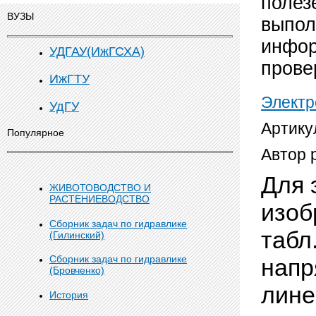
полез
ВУЗЫ
выпол
инфор
УДГАУ(ИжГСХА)
прове
ИжГТУ
Электр
УдГУ
Артику
Популярное
Автор 
Для 
ЖИВОТОВОДСТВО И
РАСТЕНИЕВОДСТВО
изоб
Сборник задач по гидравлике
табл
(Гилинский)
Сборник задач по гидравлике
напр
(Бровченко)
лине
История