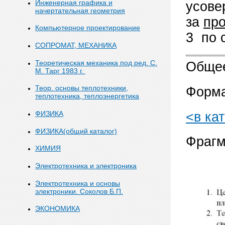
Инженерная графика и
усове
начертательная геометрия
за
про
Компьютерное проектирование
3 по 
СОПРОМАТ, МЕХАНИКА
Теоретическая механика под ред. С.
Общее
М. Тарг 1983 г.
Теор. основы теплотехники,
Форма
теплотехника, теплоэнергетика
<в ка
ФИЗИКА
ФИЗИКА(общий каталог)
Фрагм
ХИМИЯ
Электротехника и электроника
Электротехника и основы
электроники. Соколов Б.П.
ЭКОНОМИКА