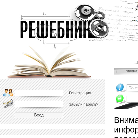
главна
Регистрация
Забыли пароль?
Внима
инфор