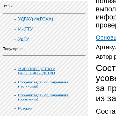
полез
ВУЗЫ
выпол
инфор
УДГАУ(ИжГСХА)
прове
ИжГТУ
Основы
УдГУ
Артику
Популярное
Автор 
Сост
ЖИВОТОВОДСТВО И
РАСТЕНИЕВОДСТВО
усов
Сборник задач по гидравлике
за п
(Гилинский)
Сборник задач по гидравлике
из з
(Бровченко)
История
Соста