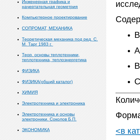
Инженерная графика и
иссле
начертательная геометрия
Компьютерное проектирование
Содер
СОПРОМАТ, МЕХАНИКА
В
Теоретическая механика под ред. С.
М. Тарг 1983 г.
А
Теор. основы теплотехники,
теплотехника, теплоэнергетика
В
ФИЗИКА
С
ФИЗИКА(общий каталог)
ХИМИЯ
Колич
Электротехника и электроника
Форма
Электротехника и основы
электроники. Соколов Б.П.
<в ка
ЭКОНОМИКА