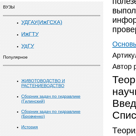
полез
ВУЗЫ
выпол
инфор
УДГАУ(ИжГСХА)
прове
ИжГТУ
Основы
УдГУ
Артику
Популярное
Автор 
Теор
ЖИВОТОВОДСТВО И
РАСТЕНИЕВОДСТВО
науч
Сборник задач по гидравлике
Введ
(Гилинский)
Сборник задач по гидравлике
Спи
(Бровченко)
История
Теори