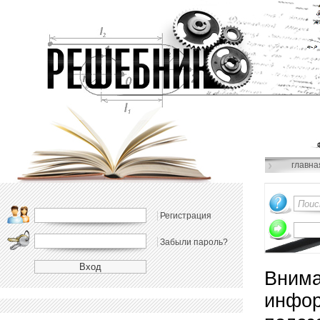
главна
Регистрация
Забыли пароль?
Внима
инфор