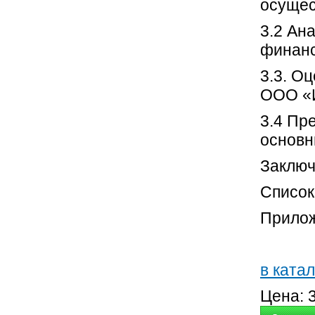
осущес
3.2 Ан
финанс
3.3. О
ООО «И
3.4 Пр
основн
Заключ
Список
Прилож
в катал
Цена: