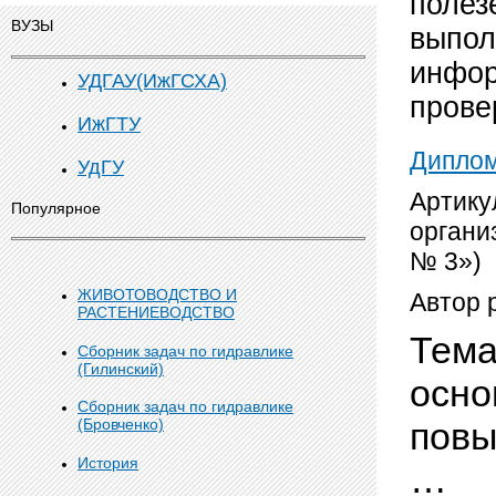
полез
ВУЗЫ
выпол
инфор
УДГАУ(ИжГСХА)
прове
ИжГТУ
Дипло
УдГУ
Артику
Популярное
органи
№ 3»)
ЖИВОТОВОДСТВО И
Автор 
РАСТЕНИЕВОДСТВО
Тема
Сборник задач по гидравлике
(Гилинский)
осно
Сборник задач по гидравлике
повы
(Бровченко)
История
…