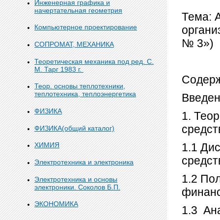
Инженерная графика и
начертательная геометрия
Тема: 
Компьютерное проектирование
органи
№ 3»)
СОПРОМАТ, МЕХАНИКА
Теоретическая механика под ред. С.
М. Тарг 1983 г.
Содер
Теор. основы теплотехники,
теплотехника, теплоэнергетика
Введен
ФИЗИКА
1. Тео
средств
ФИЗИКА(общий каталог)
1.1 Ди
ХИМИЯ
средств
Электротехника и электроника
1.2 По
Электротехника и основы
электроники. Соколов Б.П.
финанс
ЭКОНОМИКА
1.3 Ан