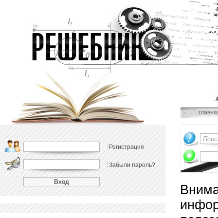
главна
Регистрация
Забыли пароль?
Внима
инфор