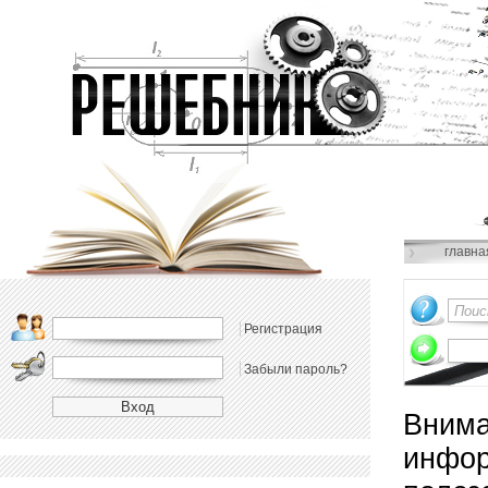
главна
Регистрация
Забыли пароль?
Внима
инфор