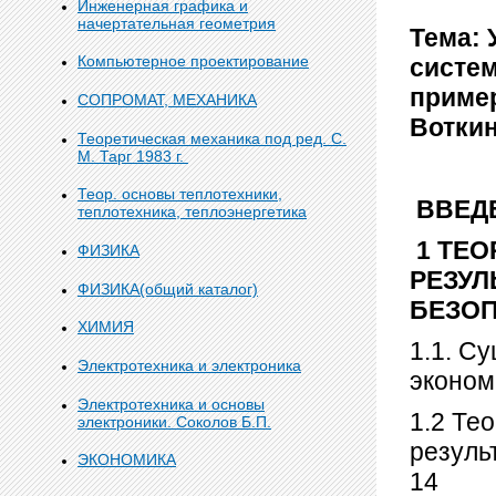
Инженерная графика и
начертательная геометрия
Тема: 
Компьютерное проектирование
систем
приме
СОПРОМАТ, МЕХАНИКА
Воткин
Теоретическая механика под ред. С.
М. Тарг 1983 г.
Теор. основы теплотехники,
ВВЕДЕ
теплотехника, теплоэнергетика
1 ТЕ
ФИЗИКА
РЕЗУЛ
ФИЗИКА(общий каталог)
БЕЗО
ХИМИЯ
1.1. С
Электротехника и электроника
эконом
Электротехника и основы
1.2 Те
электроники. Соколов Б.П.
резуль
ЭКОНОМИКА
14