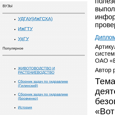
полез
ВУЗЫ
выпол
инфор
УДГАУ(ИжГСХА)
прове
ИжГТУ
Дипло
УдГУ
Артику
Популярное
систем
ОАО «В
ЖИВОТОВОДСТВО И
Автор 
РАСТЕНИЕВОДСТВО
Тема
Сборник задач по гидравлике
(Гилинский)
деят
Сборник задач по гидравлике
безо
(Бровченко)
История
«Вот