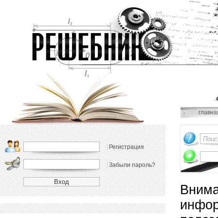
главна
Регистрация
Забыли пароль?
Внима
инфор