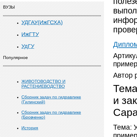
полез
ВУЗЫ
выпол
инфор
УДГАУ(ИжГСХА)
прове
ИжГТУ
Дипло
УдГУ
Артику
Популярное
пример
Автор 
ЖИВОТОВОДСТВО И
Тема
РАСТЕНИЕВОДСТВО
и за
Сборник задач по гидравлике
(Гилинский)
Сара
Сборник задач по гидравлике
(Бровченко)
Тема: 
История
пример