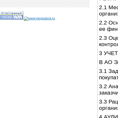
2.1 Ме
орга
2.2 Ос
ее фи
2.3 Оц
конт
3 УЧЕ
В АО 
3.1 За
покуп
3.2 Ан
зака
3.3 Ра
орга
4 АУД