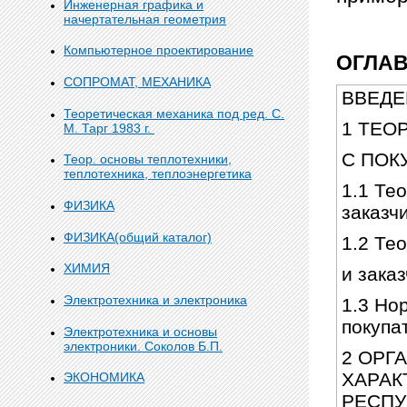
Инженерная графика и
начертательная геометрия
Компьютерное проектирование
ОГЛА
СОПРОМАТ, МЕХАНИКА
ВВЕ
Теоретическая механика под ред. С.
1 ТЕО
М. Тарг 1983 г.
С ПО
Теор. основы теплотехники,
теплотехника, теплоэнергетика
1.1 Те
ФИЗИКА
зака
ФИЗИКА(общий каталог)
1.2 Те
ХИМИЯ
и за
Электротехника и электроника
1.3 Но
покуп
Электротехника и основы
электроники. Соколов Б.П.
2 ОРГ
ХАРАК
ЭКОНОМИКА
РЕСП