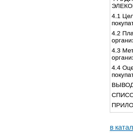
ЭЛЕКО
4.1 Це
покуп
4.2 Пл
орга
4.3 Ме
орга
4.4 Оц
покуп
ВЫВО
СПИС
ПРИ
в ката