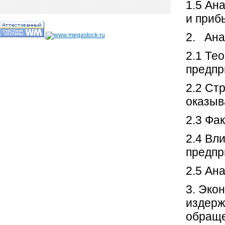
1.5 Ан
и приб
2. Ана
2.1 Те
предпр
2.2 Ст
оказыв
2.3 Фа
2.4 Вл
пред
2.5 Ан
3. Эко
издерж
обр