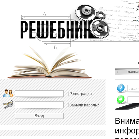
главна
Регистрация
Забыли пароль?
Внима
инфор