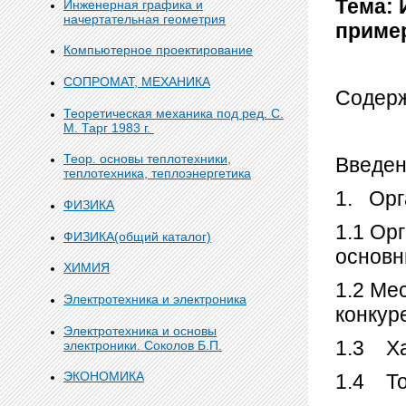
Тема: 
Инженерная графика и
начертательная геометрия
приме
Компьютерное проектирование
СОПРОМАТ, МЕХАНИКА
Содер
Теоретическая механика под ред. С.
М. Тарг 1983 г.
Теор. основы теплотехники,
Введен
теплотехника, теплоэнергетика
1. Орг
ФИЗИКА
1.1 Ор
ФИЗИКА(общий каталог)
основн
ХИМИЯ
1.2 Ме
Электротехника и электроника
конкур
Электротехника и основы
1.3 Ха
электроники. Соколов Б.П.
ЭКОНОМИКА
1.4 То