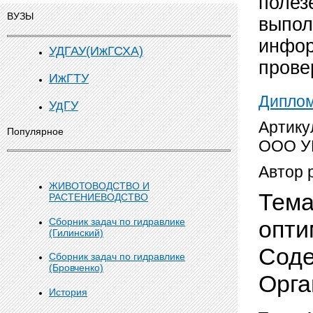
полез
ВУЗЫ
выпол
инфор
УДГАУ(ИжГСХА)
прове
ИжГТУ
Дипло
УдГУ
Артику
Популярное
ООО У
Автор 
ЖИВОТОВОДСТВО И
Тема
РАСТЕНИЕВОДСТВО
опти
Сборник задач по гидравлике
(Гилинский)
Соде
Сборник задач по гидравлике
(Бровченко)
Орга
История