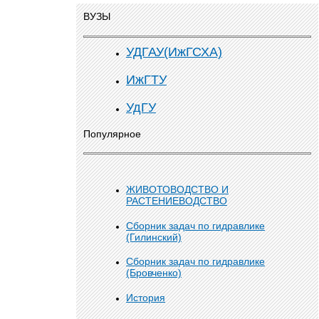
ВУЗЫ
УДГАУ(ИжГСХА)
ИжГТУ
УдГУ
Популярное
ЖИВОТОВОДСТВО И
РАСТЕНИЕВОДСТВО
Сборник задач по гидравлике
(Гилинский)
Сборник задач по гидравлике
(Бровченко)
История