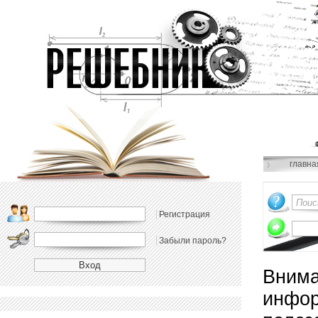
главна
Регистрация
Забыли пароль?
Внима
инфор