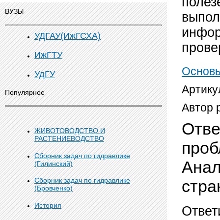
полез
ВУЗЫ
выпол
инфор
УДГАУ(ИжГСХА)
прове
ИжГТУ
Основы
УдГУ
Артику
Популярное
Автор 
Отве
ЖИВОТОВОДСТВО И
РАСТЕНИЕВОДСТВО
проб
Сборник задач по гидравлике
Анал
(Гилинский)
Сборник задач по гидравлике
стр
(Бровченко)
История
Ответ