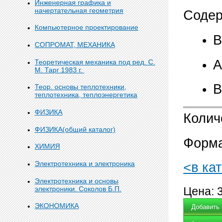
Инженерная графика и
начертательная геометрия
Содер
Компьютерное проектирование
В
СОПРОМАТ, МЕХАНИКА
А
Теоретическая механика под ред. С.
М. Тарг 1983 г.
В
Теор. основы теплотехники,
теплотехника, теплоэнергетика
ФИЗИКА
Колич
ФИЗИКА(общий каталог)
Форма
ХИМИЯ
Электротехника и электроника
<в ка
Электротехника и основы
электроники. Соколов Б.П.
Цена:
ЭКОНОМИКА