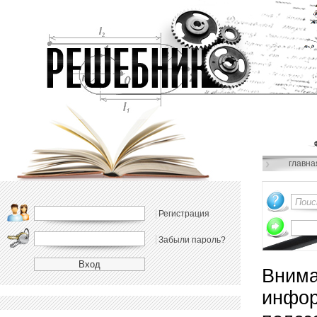
главна
Регистрация
Забыли пароль?
Внима
инфор