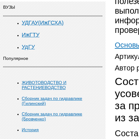
полез
ВУЗЫ
выпол
инфор
УДГАУ(ИжГСХА)
прове
ИжГТУ
Основы
УдГУ
Артику
Популярное
Автор 
Сост
ЖИВОТОВОДСТВО И
РАСТЕНИЕВОДСТВО
усов
Сборник задач по гидравлике
за п
(Гилинский)
Сборник задач по гидравлике
из з
(Бровченко)
История
Соста