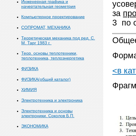
Инженерная графика и
усове
начертательная геометрия
за
про
Компьютерное проектирование
3 по 
СОПРОМАТ, МЕХАНИКА
Теоретическая механика под ред. С.
Общее
М. Тарг 1983 г.
Теор. основы теплотехники,
Форма
теплотехника, теплоэнергетика
<в ка
ФИЗИКА
ФИЗИКА(общий каталог)
Фрагм
ХИМИЯ
Электротехника и электроника
Электротехника и основы
электроники. Соколов Б.П.
ЭКОНОМИКА