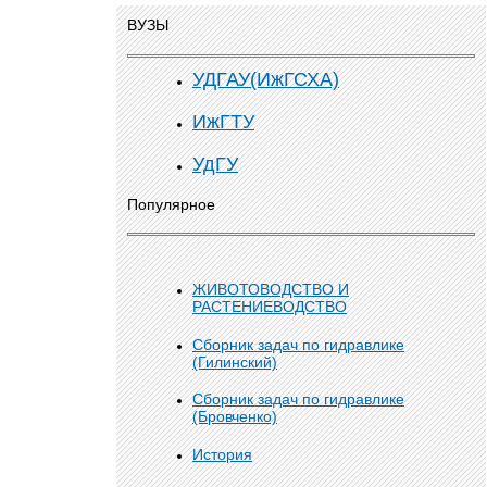
ВУЗЫ
УДГАУ(ИжГСХА)
ИжГТУ
УдГУ
Популярное
ЖИВОТОВОДСТВО И
РАСТЕНИЕВОДСТВО
Сборник задач по гидравлике
(Гилинский)
Сборник задач по гидравлике
(Бровченко)
История