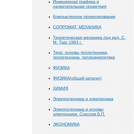
Инженерная графика и
начертательная геометрия
Компьютерное проектирование
СОПРОМАТ, МЕХАНИКА
Теоретическая механика под ред. С.
М. Тарг 1983 г.
Теор. основы теплотехники,
теплотехника, теплоэнергетика
ФИЗИКА
ФИЗИКА(общий каталог)
ХИМИЯ
Электротехника и электроника
Электротехника и основы
электроники. Соколов Б.П.
ЭКОНОМИКА