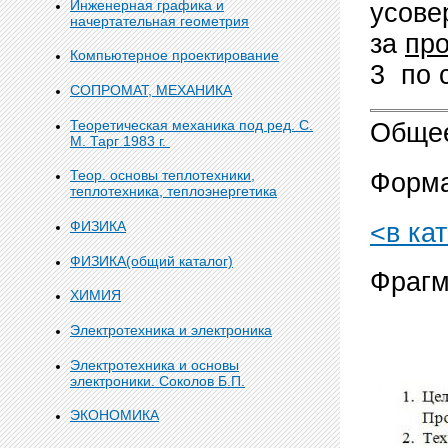
Инженерная графика и
усове
начертательная геометрия
за
про
Компьютерное проектирование
3 по 
СОПРОМАТ, МЕХАНИКА
Теоретическая механика под ред. С.
Общее
М. Тарг 1983 г.
Теор. основы теплотехники,
Форма
теплотехника, теплоэнергетика
<в ка
ФИЗИКА
ФИЗИКА(общий каталог)
Фрагм
ХИМИЯ
Электротехника и электроника
Электротехника и основы
электроники. Соколов Б.П.
ЭКОНОМИКА