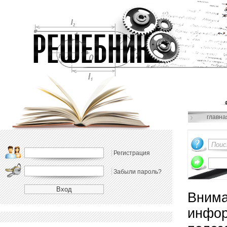
главна
Регистрация
Забыли пароль?
Внима
инфор