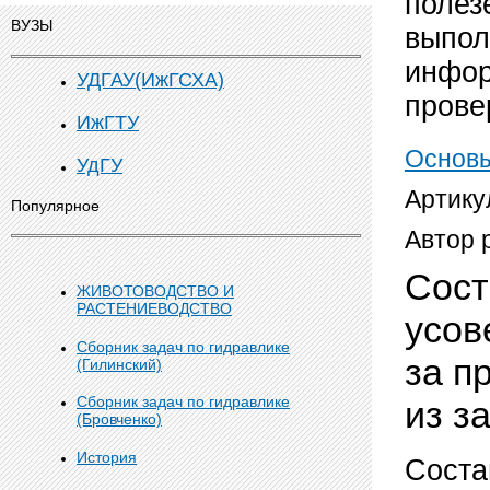
полез
ВУЗЫ
выпол
инфор
УДГАУ(ИжГСХА)
прове
ИжГТУ
Основы
УдГУ
Артику
Популярное
Автор 
Сост
ЖИВОТОВОДСТВО И
РАСТЕНИЕВОДСТВО
усов
Сборник задач по гидравлике
за п
(Гилинский)
Сборник задач по гидравлике
из з
(Бровченко)
История
Соста