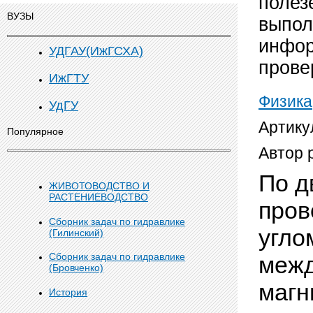
полез
ВУЗЫ
выпол
инфор
УДГАУ(ИжГСХА)
прове
ИжГТУ
Физика
УдГУ
Артику
Популярное
Автор 
По д
ЖИВОТОВОДСТВО И
РАСТЕНИЕВОДСТВО
пров
Сборник задач по гидравлике
угло
(Гилинский)
Сборник задач по гидравлике
межд
(Бровченко)
магн
История