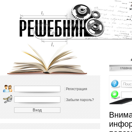
главна
Регистрация
Забыли пароль?
Внима
инфор