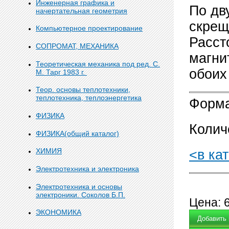
Инженерная графика и
По дв
начертательная геометрия
скрещ
Компьютерное проектирование
Расст
СОПРОМАТ, МЕХАНИКА
магни
Теоретическая механика под ред. С.
обоих
М. Тарг 1983 г.
Теор. основы теплотехники,
теплотехника, теплоэнергетика
Форма
ФИЗИКА
Колич
ФИЗИКА(общий каталог)
ХИМИЯ
<в ка
Электротехника и электроника
Электротехника и основы
электроники. Соколов Б.П.
Цена:
ЭКОНОМИКА