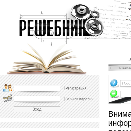
главна
Регистрация
Забыли пароль?
Внима
инфор