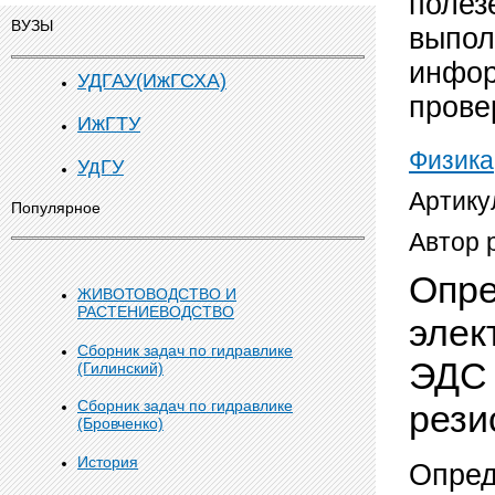
полез
ВУЗЫ
выпол
инфор
УДГАУ(ИжГСХА)
прове
ИжГТУ
Физика
УдГУ
Артику
Популярное
Автор 
Опре
ЖИВОТОВОДСТВО И
РАСТЕНИЕВОДСТВО
элек
Сборник задач по гидравлике
ЭДС 
(Гилинский)
Сборник задач по гидравлике
рези
(Бровченко)
История
Опред