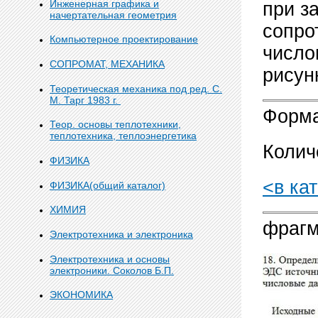
Инженерная графика и
при з
начертательная геометрия
сопро
Компьютерное проектирование
число
СОПРОМАТ, МЕХАНИКА
рисунк
Теоретическая механика под ред. С.
М. Тарг 1983 г.
Форма
Теор. основы теплотехники,
теплотехника, теплоэнергетика
Колич
ФИЗИКА
<в ка
ФИЗИКА(общий каталог)
ХИМИЯ
фрагм
Электротехника и электроника
Электротехника и основы
электроники. Соколов Б.П.
ЭКОНОМИКА