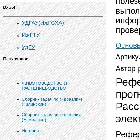
полез
ВУЗЫ
выпол
инфор
УДГАУ(ИжГСХА)
прове
ИжГТУ
Основы
УдГУ
Артику
Популярное
Автор 
Рефе
ЖИВОТОВОДСТВО И
РАСТЕНИЕВОДСТВО
прог
Сборник задач по гидравлике
Расс
(Гилинский)
Сборник задач по гидравлике
элек
(Бровченко)
История
Рефер