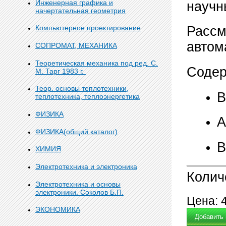
Инженерная графика и
научн
начертательная геометрия
Компьютерное проектирование
Рассм
автом
СОПРОМАТ, МЕХАНИКА
Теоретическая механика под ред. С.
Содер
М. Тарг 1983 г.
Теор. основы теплотехники,
В
теплотехника, теплоэнергетика
ФИЗИКА
А
ФИЗИКА(общий каталог)
В
ХИМИЯ
Электротехника и электроника
Колич
Электротехника и основы
электроники. Соколов Б.П.
Цена:
ЭКОНОМИКА