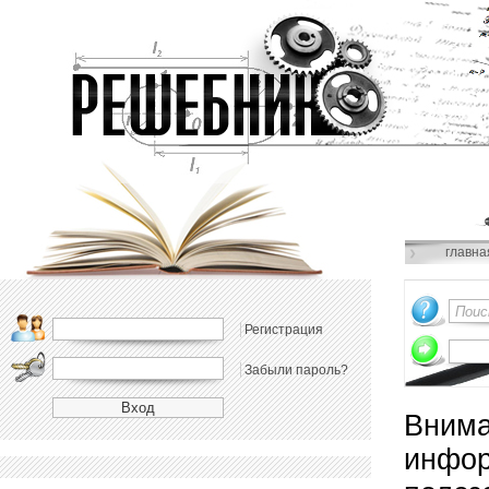
главна
Регистрация
Забыли пароль?
Внима
инфор