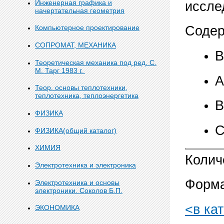
Инженерная графика и
иссле
начертательная геометрия
Компьютерное проектирование
Содер
СОПРОМАТ, МЕХАНИКА
В
Теоретическая механика под ред. С.
М. Тарг 1983 г.
А
Теор. основы теплотехники,
теплотехника, теплоэнергетика
В
ФИЗИКА
С
ФИЗИКА(общий каталог)
ХИМИЯ
Колич
Электротехника и электроника
Форма
Электротехника и основы
электроники. Соколов Б.П.
<в ка
ЭКОНОМИКА