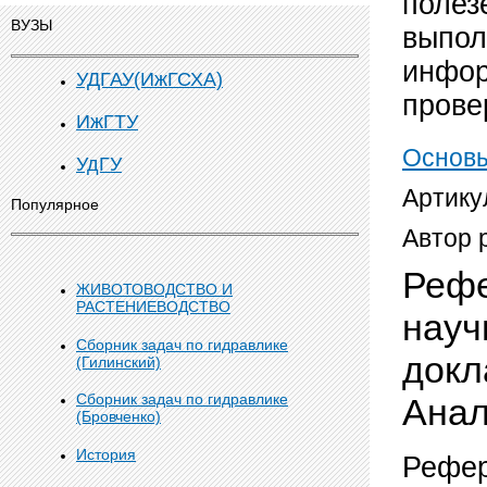
полез
ВУЗЫ
выпол
инфор
УДГАУ(ИжГСХА)
прове
ИжГТУ
Основы
УдГУ
Артику
Популярное
Автор 
Рефе
ЖИВОТОВОДСТВО И
РАСТЕНИЕВОДСТВО
науч
Сборник задач по гидравлике
докл
(Гилинский)
Сборник задач по гидравлике
Ана
(Бровченко)
История
Рефер