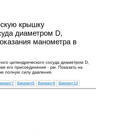
ескую крышку
суда диаметром D,
Показания манометра в
ного цилиндрического сосуда диаметром D,
ке его присоединения - рм. Показать на
же полную силу давления.
ариант7
Вариант8
Вариант9
Вариант10