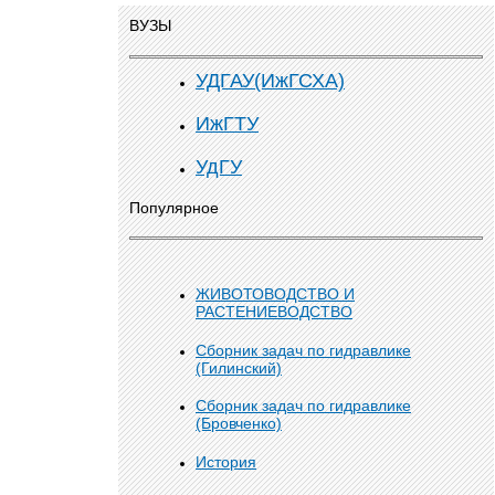
ВУЗЫ
УДГАУ(ИжГСХА)
ИжГТУ
УдГУ
Популярное
ЖИВОТОВОДСТВО И
РАСТЕНИЕВОДСТВО
Сборник задач по гидравлике
(Гилинский)
Сборник задач по гидравлике
(Бровченко)
История