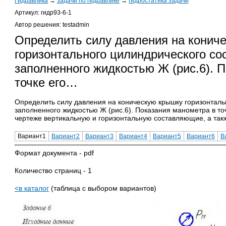
Гидравлика
→
задачи по гидравлике
→
гидростатика задачи
Артикул: гидр93-6-1
Автор решения: testadmin
Определить силу давления на конич
горизонтального цилиндрического со
заполненного жидкостью Ж (рис.6). 
точке его…
Определить силу давления на коническую крышку горизонталь
заполненного жидкостью Ж (рис.6). Показания манометра в точ
чертеже вертикальную и горизонтальную составляющие, а так
Вариант1
Вариант2
Вариант3
Вариант4
Вариант5
Вариант6
В
Формат документа - pdf
Количество страниц - 1
<в каталог
(таблица с выбором вариантов)