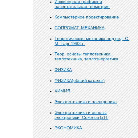
Инженерная графика и
начертательная геометрия
Компьютерное проектирование
СОПРОМАТ, МЕХАНИКА
Теоретическая механика под ред. С.
М. Тарг 1983 г.
Теор. основы теплотехники,
теплотехника, теплоэнергетика
ФИЗИКА
ФИЗИКА(общий каталог)
ХИМИЯ
Электротехника и электроника
Электротехника и основы
электроники. Соколов Б.П.
ЭКОНОМИКА