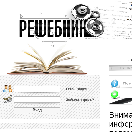
главна
Регистрация
Забыли пароль?
Внима
инфор