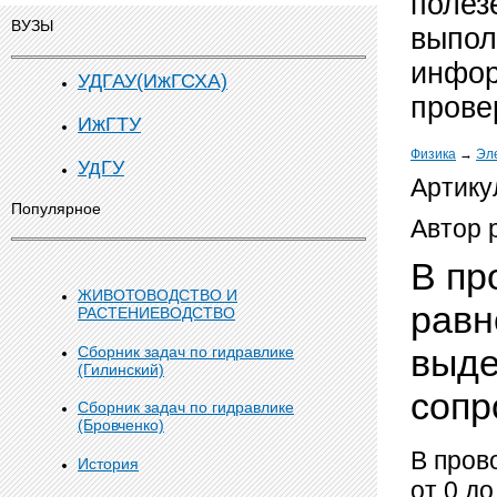
полез
ВУЗЫ
выпол
инфор
УДГАУ(ИжГСХА)
прове
ИжГТУ
Физика
→
Эл
УдГУ
Артикул
Популярное
Автор 
В пр
ЖИВОТОВОДСТВО И
равн
РАСТЕНИЕВОДСТВО
выде
Сборник задач по гидравлике
(Гилинский)
сопр
Сборник задач по гидравлике
(Бровченко)
В пров
История
от 0 д