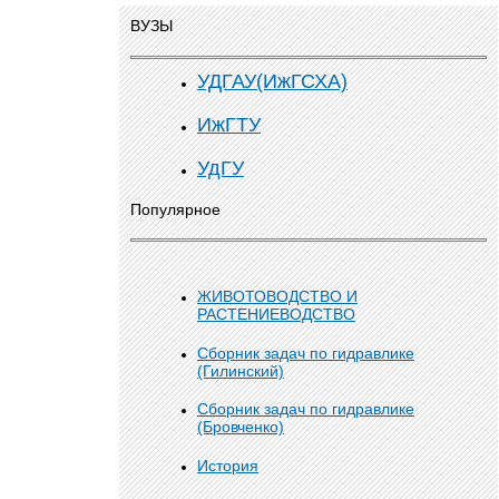
ВУЗЫ
УДГАУ(ИжГСХА)
ИжГТУ
УдГУ
Популярное
ЖИВОТОВОДСТВО И
РАСТЕНИЕВОДСТВО
Сборник задач по гидравлике
(Гилинский)
Сборник задач по гидравлике
(Бровченко)
История