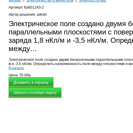
Физика
→
Электричество и магнетизм
→
Электростатика
Артикул: fizik01243-2
Автор решения: admin
Электрическое поле создано двумя 
параллельными плоскостями с повер
заряда 1,8 нКл/м и -3,5 нКл/м. Опре
между…
Электрическое поле создано двумя бесконечными параллельными плоско
м и -3,5 нКл/м. Определить напряженность поля между плоскостями и вн
В начало
Цена:
35.00р.
Заказать похожую задачу