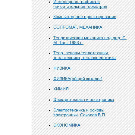
Инженерная графика и
начертательная геометрия
Компьютерное проектирование
СОПРОМАТ, МЕХАНИКА
Теоретическая механика под ред. С.
М. Тарг 1983 г.
Теор. основы теплотехники,
теплотехника, теплоэнергетика
ФИЗИКА
ФИЗИКА(общий каталог)
ХИМИЯ
Электротехника и электроника
Электротехника и основы
электроники. Соколов Б.П.
ЭКОНОМИКА