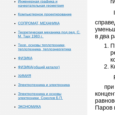
г
Инженерная графика и
начертательная геометрия
I
Компьютерное проектирование
справе
СОПРОМАТ, МЕХАНИКА
уменьш
Теоретическая механика под ред. С.
в два 
М. Тарг 1983 г.
П
Теор. основы теплотехники,
теплотехника, теплоэнергетика
р
ФИЗИКА
к
К
ФИЗИКА(общий каталог)
ХИМИЯ
F
Электротехника и электроника
при те
концен
Электротехника и основы
электроники. Соколов Б.П.
равнов
Паров 
ЭКОНОМИКА