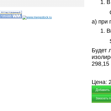
В
СО (
а) при
В
S
Будет 
изолир
298,15
Цена:
Заказать 