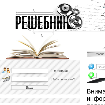
главна
Регистрация
Забыли пароль?
Внима
инфор