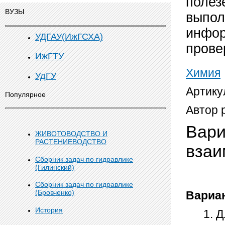
полез
ВУЗЫ
выпол
инфор
УДГАУ(ИжГСХА)
прове
ИжГТУ
Химия
УдГУ
Артику
Популярное
Автор 
Вари
ЖИВОТОВОДСТВО И
РАСТЕНИЕВОДСТВО
взаи
Сборник задач по гидравлике
I-
(Гилинский)
Сборник задач по гидравлике
(Бровченко)
Вариа
История
Д