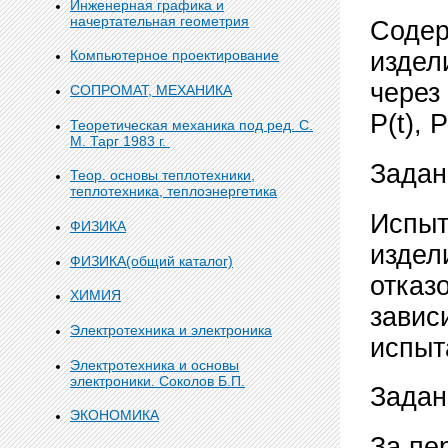
Инженерная графика и
начертательная геометрия
Содер
Компьютерное проектирование
издели
через 
СОПРОМАТ, МЕХАНИКА
Р(t), Р
Теоретическая механика под ред. С.
М. Тарг 1983 г.
Задан
Теор. основы теплотехники,
теплотехника, теплоэнергетика
Испыт
ФИЗИКА
издел
ФИЗИКА(общий каталог)
отказ
ХИМИЯ
завис
Электротехника и электроника
испыт
Электротехника и основы
электроники. Соколов Б.П.
Задан
ЭКОНОМИКА
За пе