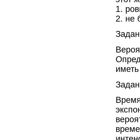
1. ров
2. не 
Задан
Вероя
Опред
иметь
Задан
Время
экспо
вероя
време
интен