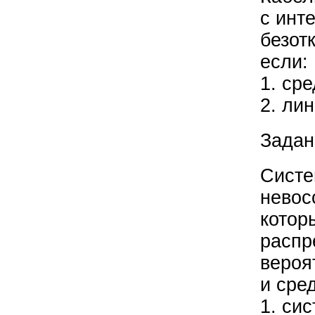
с инт
безот
если:
1. ср
2. ли
Задан
Систе
невос
котор
распр
вероя
и сре
1. си