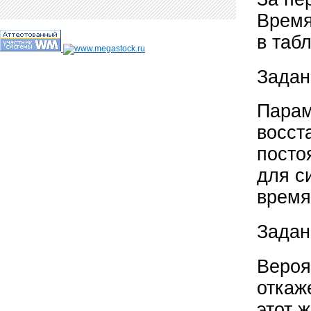
Время
в таб
Задан
Парам
восст
посто
для с
время
Задан
Вероя
откаж
этот 