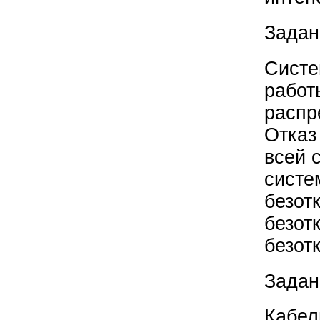
Задан
Систе
работ
распр
Отказ
всей 
систе
безот
безот
безот
Задан
Кабел