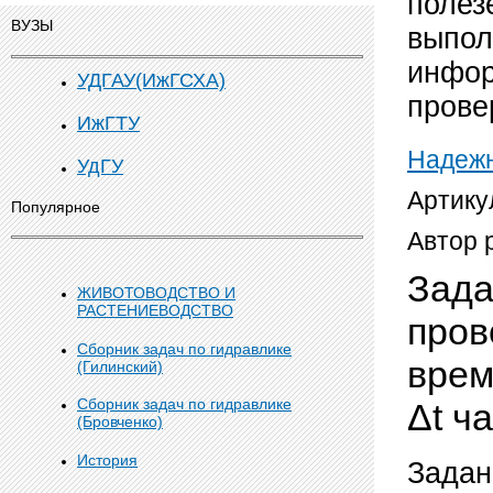
полез
ВУЗЫ
выпол
инфор
УДГАУ(ИжГСХА)
прове
ИжГТУ
Надежн
УдГУ
Артику
Популярное
Автор 
Зада
ЖИВОТОВОДСТВО И
РАСТЕНИЕВОДСТВО
пров
Сборник задач по гидравлике
врем
(Гилинский)
Сборник задач по гидравлике
Δt ч
(Бровченко)
История
Задан