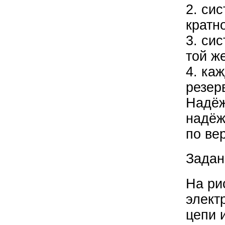
2. си
кратн
3. си
той ж
4. ка
резер
Надёж
надёж
по ве
Задан
На ри
элект
цепи 