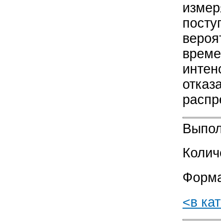
измер
посту
вероя
време
интен
отказ
распр
Выпол
Колич
Форма
<в ка