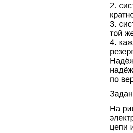
2. си
кратн
3. си
той ж
4. ка
резер
Надёж
надёж
по ве
Задан
На ри
элект
цепи 