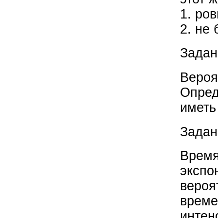
1. ров
2. не 
Задан
Вероя
Опред
иметь
Задан
Время
экспо
вероя
време
интен