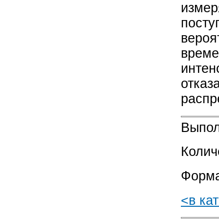
измер
посту
вероя
време
интен
отказ
распр
Выпол
Колич
Форма
<в ка