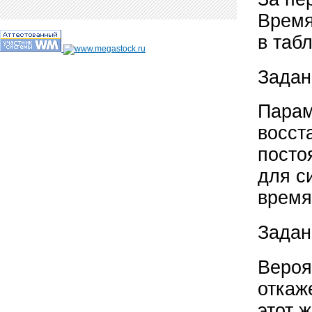
Время
в таб
Задан
Парам
восст
посто
для с
время
Задан
Вероя
откаж
этот 