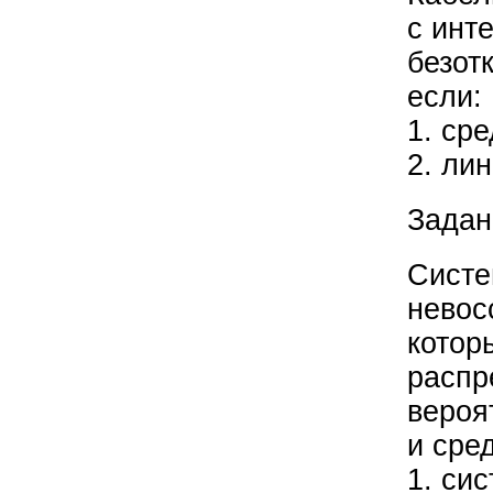
с инт
безот
если:
1. ср
2. ли
Задан
Систе
невос
котор
распр
вероя
и сре
1. си