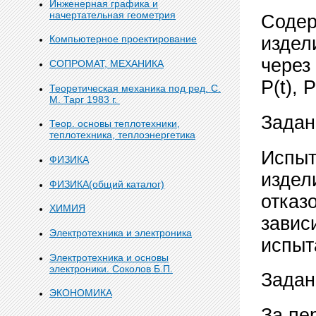
Инженерная графика и
начертательная геометрия
Содер
Компьютерное проектирование
издели
через 
СОПРОМАТ, МЕХАНИКА
Р(t), Р
Теоретическая механика под ред. С.
М. Тарг 1983 г.
Задан
Теор. основы теплотехники,
теплотехника, теплоэнергетика
Испыт
ФИЗИКА
издел
ФИЗИКА(общий каталог)
отказ
ХИМИЯ
завис
Электротехника и электроника
испыт
Электротехника и основы
электроники. Соколов Б.П.
Задан
ЭКОНОМИКА
За пе