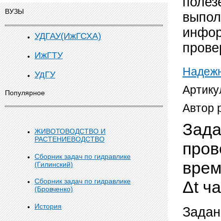
полез
ВУЗЫ
выпол
инфор
УДГАУ(ИжГСХА)
прове
ИжГТУ
Надежн
УдГУ
Артику
Популярное
Автор 
Зада
ЖИВОТОВОДСТВО И
РАСТЕНИЕВОДСТВО
пров
Сборник задач по гидравлике
врем
(Гилинский)
Сборник задач по гидравлике
Δt ч
(Бровченко)
История
Задан