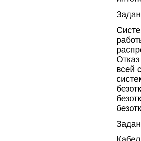
Задан
Систе
работ
распр
Отказ
всей 
систе
безот
безот
безот
Задан
Кабел