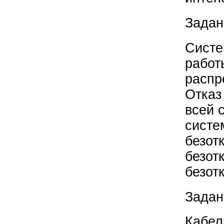
Задан
Систе
работ
распр
Отказ
всей 
систе
безот
безот
безот
Задан
Кабел