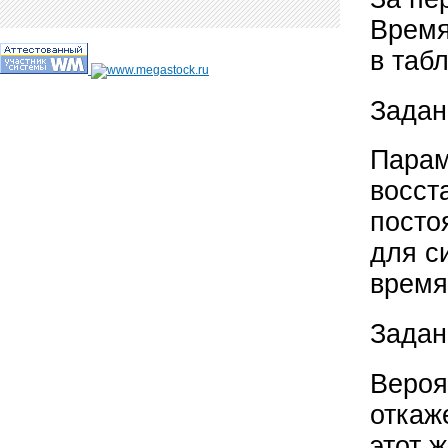
Время
в таб
Задан
Парам
восст
посто
для с
время
Задан
Вероя
откаж
этот 