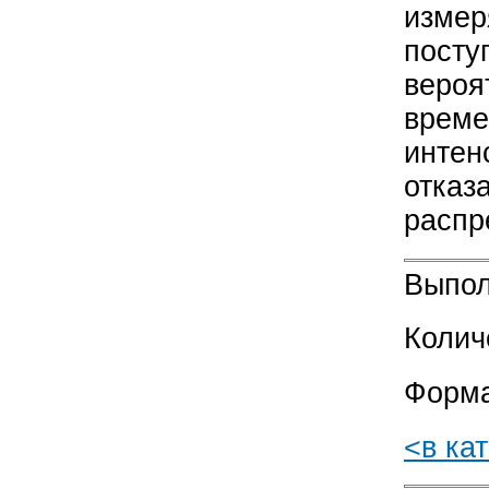
измер
посту
вероя
време
интен
отказ
распр
Выпол
Колич
Форма
<в ка