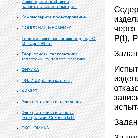
Инженерная графика и
начертательная геометрия
Содер
Компьютерное проектирование
издели
через 
СОПРОМАТ, МЕХАНИКА
Р(t), Р
Теоретическая механика под ред. С.
М. Тарг 1983 г.
Задан
Теор. основы теплотехники,
теплотехника, теплоэнергетика
Испыт
ФИЗИКА
издел
ФИЗИКА(общий каталог)
отказ
ХИМИЯ
завис
Электротехника и электроника
испыт
Электротехника и основы
электроники. Соколов Б.П.
Задан
ЭКОНОМИКА
За пе