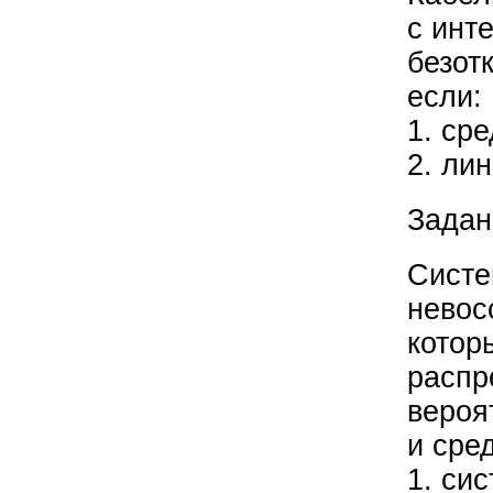
с инт
безот
если:
1. ср
2. ли
Задан
Систе
невос
котор
распр
вероя
и сре
1. си