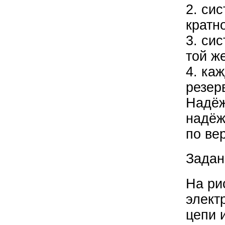
2. си
кратн
3. си
той ж
4. ка
резер
Надёж
надёж
по ве
Задан
На ри
элект
цепи 