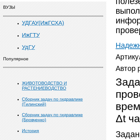
полез
ВУЗЫ
выпол
инфор
УДГАУ(ИжГСХА)
прове
ИжГТУ
Надежн
УдГУ
Артику
Популярное
Автор 
Зада
ЖИВОТОВОДСТВО И
РАСТЕНИЕВОДСТВО
пров
Сборник задач по гидравлике
врем
(Гилинский)
Сборник задач по гидравлике
Δt ч
(Бровченко)
История
Задан