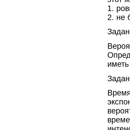
1. ров
2. не 
Задан
Вероя
Опред
иметь
Задан
Время
экспо
вероя
време
интен