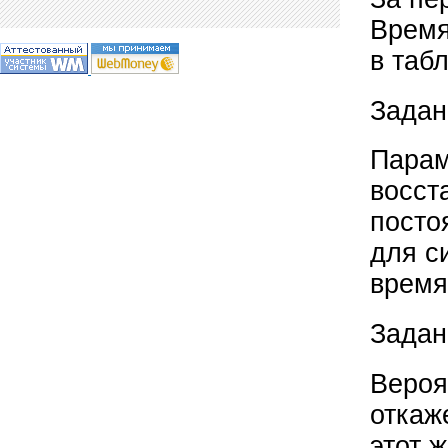
Время
в таб
Задан
Парам
восст
посто
для с
время
Задан
Вероя
откаж
этот 