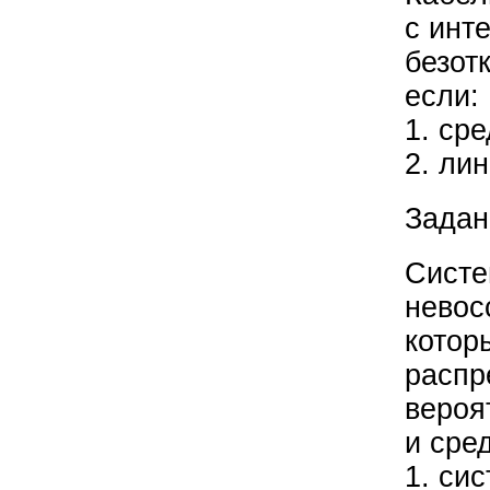
с инт
безот
если:
1. ср
2. ли
Задан
Систе
невос
котор
распр
вероя
и сре
1. си