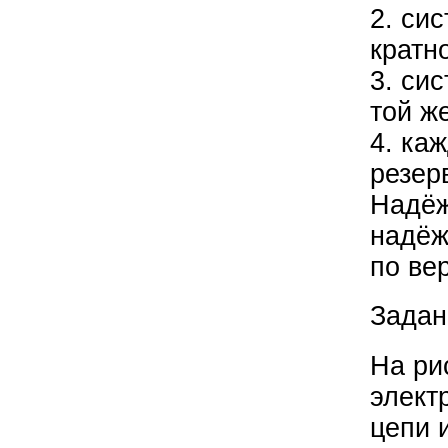
2. си
кратн
3. си
той ж
4. ка
резер
Надёж
надёж
по ве
Задан
На ри
элект
цепи 