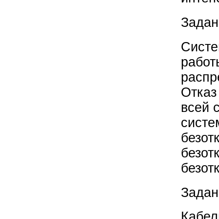
Задан
Систе
работ
распр
Отказ
всей 
систе
безот
безот
безот
Задан
Кабел