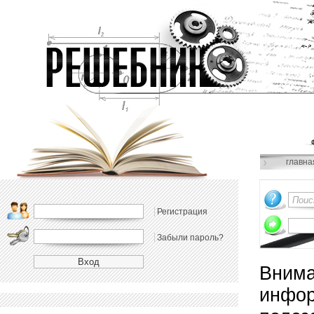
главна
Регистрация
Забыли пароль?
Внима
инфор