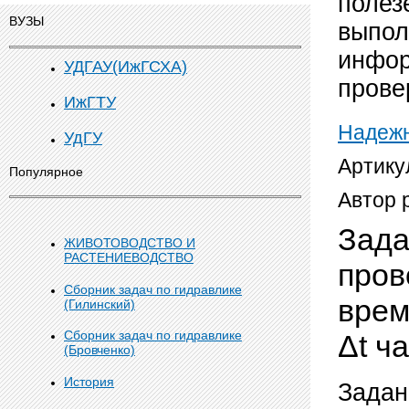
полез
ВУЗЫ
выпол
инфор
УДГАУ(ИжГСХА)
прове
ИжГТУ
Надежн
УдГУ
Артику
Популярное
Автор 
Зада
ЖИВОТОВОДСТВО И
РАСТЕНИЕВОДСТВО
пров
Сборник задач по гидравлике
врем
(Гилинский)
Сборник задач по гидравлике
Δt ч
(Бровченко)
История
Задан