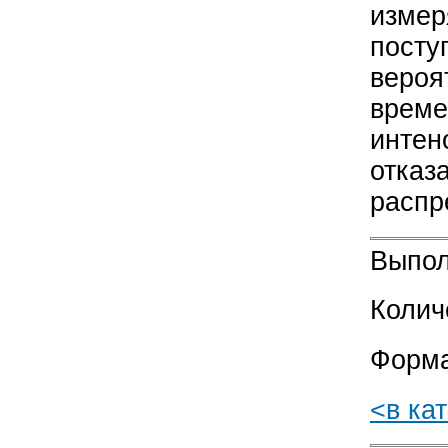
измер
посту
вероя
време
интен
отказ
распр
Выпол
Колич
Форма
<в ка