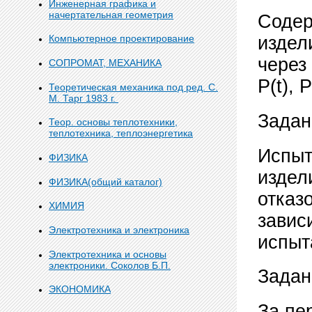
Инженерная графика и
начертательная геометрия
Содер
Компьютерное проектирование
издели
через 
СОПРОМАТ, МЕХАНИКА
Р(t), Р
Теоретическая механика под ред. С.
М. Тарг 1983 г.
Задан
Теор. основы теплотехники,
теплотехника, теплоэнергетика
Испыт
ФИЗИКА
издел
ФИЗИКА(общий каталог)
отказ
ХИМИЯ
завис
Электротехника и электроника
испыт
Электротехника и основы
электроники. Соколов Б.П.
Задан
ЭКОНОМИКА
За пе