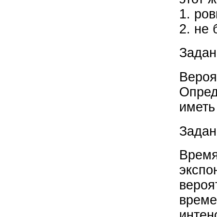
1. ров
2. не 
Задан
Вероя
Опред
иметь
Задан
Время
экспо
вероя
време
интен