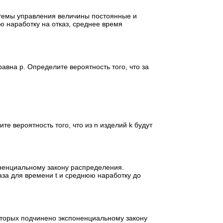
стемы управления величины постоянные и
ю наработку на отказ, среднее время
равна p. Определите вероятность того, что за
те вероятность того, что из n изделий k будут
ненциальному закону распределения.
аза для времени t и среднюю наработку до
оторых подчинено экспоненциальному закону