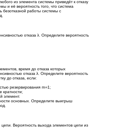
 любого из элемента системы приведёт к отказу
мы и её вероятность того, что система
ть безотказной работы системы с
д.
енсивностью отказа λ. Определите вероятность
ементов, время до отказа которых
нсивностью отказа λ. Определите вероятность
ку до отказа, если:
остью резервирования m=1;
е кратности;
й элемент.
ности основных. Определите выигрыш
од.
 цепи. Вероятность выхода элементов цепи из