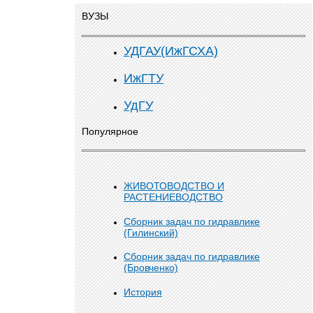
ВУЗЫ
УДГАУ(ИжГСХА)
ИжГТУ
УдГУ
Популярное
ЖИВОТОВОДСТВО И
РАСТЕНИЕВОДСТВО
Сборник задач по гидравлике
(Гилинский)
Сборник задач по гидравлике
(Бровченко)
История