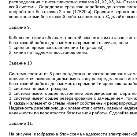
распределения с интенсивностью отказов λ1, λ2, λ3, λ4. Отказ
всей системы. Определите среднюю наработку до отказа систе
проработает безотказно 2 года (17520 ч). Сравните вероятнос
вероятностями безотказной работы элементов. Сделайте выво
Задание 9.
Кабельная линия обладает простейшим потоком отказов с инт
безотказной работы для момента времени t в случае, если:
1. среднее время восстановления Tв (μ=const);
2. линия не подлежит восстановлению.
Задание 10
Система состоит из 3 равнонадёжных невосстанавливаемых эл
подчиняется экспоненциальному закону распределения с инте
безотказной работы для момента времени t и среднюю наработ
1. система не имеет резерва;
2. система имеет общее постоянной резервирование, с кратн
3. система имеет общее резервирование с замещением, той ж
4. каждый элемент системы имеет собственный резервирующи
Надёжность резервирующих элементов считать равным надёж
надёжности по вероятности безотказной работы. Сделайте выв
Задание 11.
На рисунке изображена блок-схема надёжности электрической