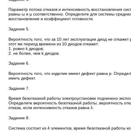
Параметр потока отказов и интенсивность восстановления си
равны ω и μ соответственно. Определите для системы средню
восстановление и коэффициент готовности.
Задание 5.
Вероятность того, что за 10 лет эксплуатации диод не откажет 
этот же период времени из 10 диодов откажет:
1. ровно k диодов;
2. не более, чем k диодов.
Задание 6.
Вероятность того, что изделие имеет дефект равна p. Определи
иметь дефект.
Задание 7.
Время безотказной работы электроустановки подчинено экспо
Определите вероятность безотказной работы, вероятность отк
отказа, если интенсивность отказов равна λ.
Задание 8.
Система состоит из 4 элементов, время безотказной работы к