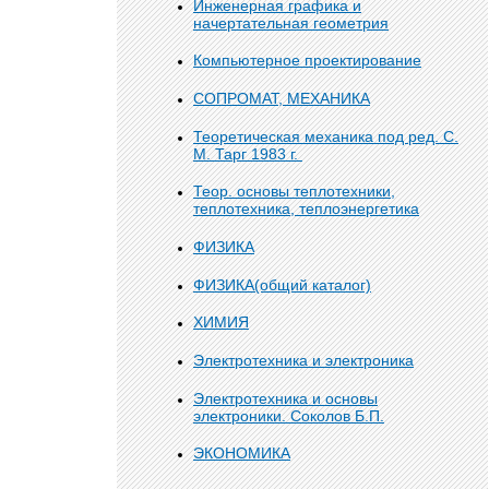
Инженерная графика и
начертательная геометрия
Компьютерное проектирование
СОПРОМАТ, МЕХАНИКА
Теоретическая механика под ред. С.
М. Тарг 1983 г.
Теор. основы теплотехники,
теплотехника, теплоэнергетика
ФИЗИКА
ФИЗИКА(общий каталог)
ХИМИЯ
Электротехника и электроника
Электротехника и основы
электроники. Соколов Б.П.
ЭКОНОМИКА