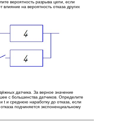
елите вероятность разрыва цепи, если
т влияние на вероятность отказа других
дёжных датчика. За верное значение
шее с большинства датчиков. Определите
 t и среднюю наработку до отказа, если
до отказа подчиняется экспоненциальному