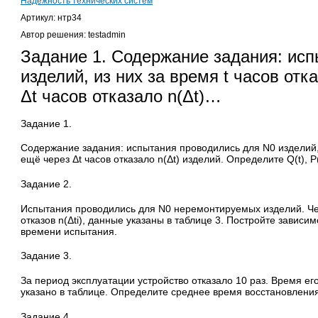
Надежность технических систем
Артикул: нтр34
Автор решения: testadmin
Задание 1. Содержание задания: ис
изделий, из них за время t часов отка
Δt часов отказало n(Δt)…
Задание 1.
Содержание задания: испытания проводились для N0 изделий, из
ещё через Δt часов отказало n(Δt) изделий. Определите Q(t), Р(t), 
Задание 2.
Испытания проводились для N0 неремонтируемых изделий. Че
отказов n(Δti), данные указаны в таблице 3. Постройте зависи
времени испытания.
Задание 3.
За период эксплуатации устройство отказало 10 раз. Время ег
указано в таблице. Определите среднее время восстановления
Задание 4.