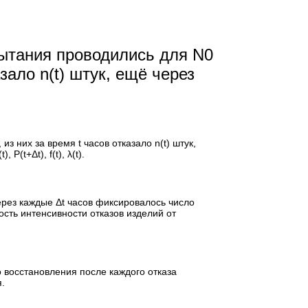
пытания проводились для N0
зало n(t) штук, ещё через
 них за время t часов отказало n(t) штук,
Р(t+Δt), f(t), λ(t).
рез каждые Δt часов фиксировалось число
мость интенсивности отказов изделий от
о восстановления после каждого отказа
.