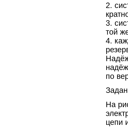
2. си
кратн
3. си
той ж
4. ка
резер
Надёж
надёж
по ве
Задан
На ри
элект
цепи 