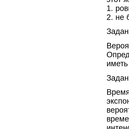
1. ров
2. не 
Задан
Вероя
Опред
иметь
Задан
Время
экспо
вероя
време
интен