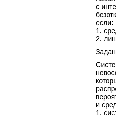
с инт
безот
если:
1. ср
2. ли
Задан
Систе
невос
котор
распр
вероя
и сре
1. си