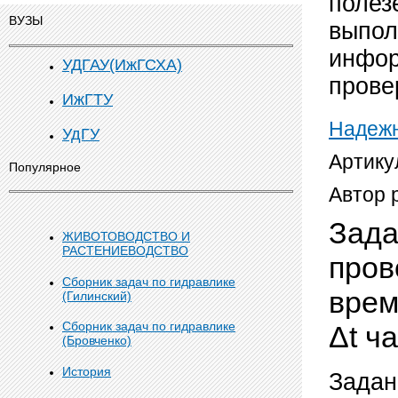
полез
ВУЗЫ
выпол
инфор
УДГАУ(ИжГСХА)
прове
ИжГТУ
Надежн
УдГУ
Артику
Популярное
Автор 
Зада
ЖИВОТОВОДСТВО И
РАСТЕНИЕВОДСТВО
пров
Сборник задач по гидравлике
врем
(Гилинский)
Сборник задач по гидравлике
Δt ч
(Бровченко)
История
Задан