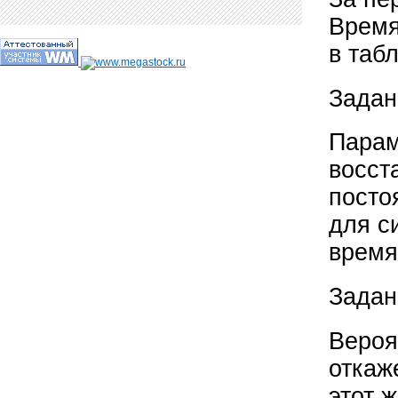
Время
в таб
Задан
Парам
восст
посто
для с
время
Задан
Вероя
откаж
этот 