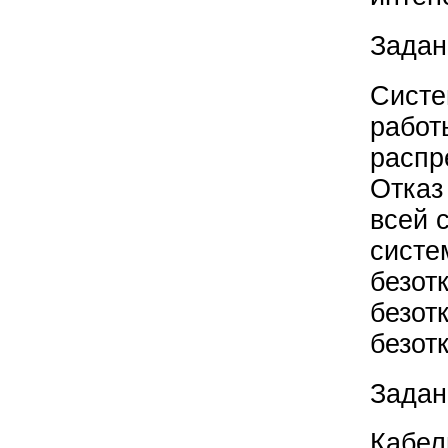
Задан
Систе
работ
распр
Отказ
всей 
систе
безот
безот
безот
Задан
Кабел