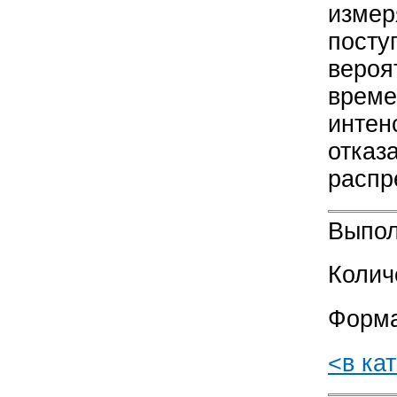
измер
посту
вероя
време
интен
отказ
распр
Выпол
Колич
Форма
<в ка