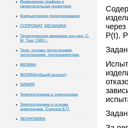
Инженерная графика и
начертательная геометрия
Содер
Компьютерное проектирование
издели
через 
СОПРОМАТ, МЕХАНИКА
Р(t), Р
Теоретическая механика под ред. С.
М. Тарг 1983 г.
Задан
Теор. основы теплотехники,
теплотехника, теплоэнергетика
Испыт
ФИЗИКА
издел
ФИЗИКА(общий каталог)
отказ
ХИМИЯ
завис
Электротехника и электроника
испыт
Электротехника и основы
электроники. Соколов Б.П.
Задан
ЭКОНОМИКА
За пе