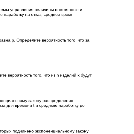
стемы управления величины постоянные и
ю наработку на отказ, среднее время
равна p. Определите вероятность того, что за
те вероятность того, что из n изделий k будут
ненциальному закону распределения.
аза для времени t и среднюю наработку до
оторых подчинено экспоненциальному закону