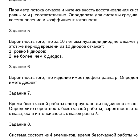
Параметр потока отказов и интенсивность восстановления си
равны ω и μ соответственно. Определите для системы средню
восстановление и коэффициент готовности.
Задание 5.
Вероятность того, что за 10 лет эксплуатации диод не откажет 
этот же период времени из 10 диодов откажет:
1. ровно k диодов;
2. не более, чем k диодов.
Задание 6.
Вероятность того, что изделие имеет дефект равна p. Определи
иметь дефект.
Задание 7.
Время безотказной работы электроустановки подчинено экспо
Определите вероятность безотказной работы, вероятность отк
отказа, если интенсивность отказов равна λ.
Задание 8.
Система состоит из 4 элементов, время безотказной работы к