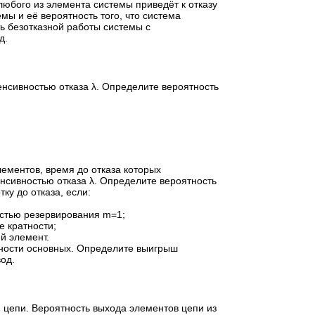
 любого из элемента системы приведёт к отказу
мы и её вероятность того, что система
ть безотказной работы системы с
д.
енсивностью отказа λ. Определите вероятность
ементов, время до отказа которых
нсивностью отказа λ. Определите вероятность
ку до отказа, если:
остью резервирования m=1;
е кратности;
й элемент.
ности основных. Определите выигрыш
од.
 цепи. Вероятность выхода элементов цепи из