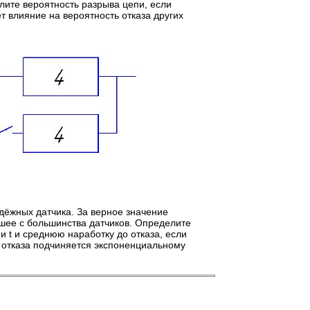
елите вероятность разрыва цепи, если
т влияние на вероятность отказа других
дёжных датчика. За верное значение
шее с большинства датчиков. Определите
 t и среднюю наработку до отказа, если
до отказа подчиняется экспоненциальному