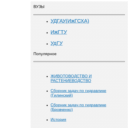
ВУЗЫ
УДГАУ(ИжГСХА)
ИжГТУ
УдГУ
Популярное
ЖИВОТОВОДСТВО И
РАСТЕНИЕВОДСТВО
Сборник задач по гидравлике
(Гилинский)
Сборник задач по гидравлике
(Бровченко)
История