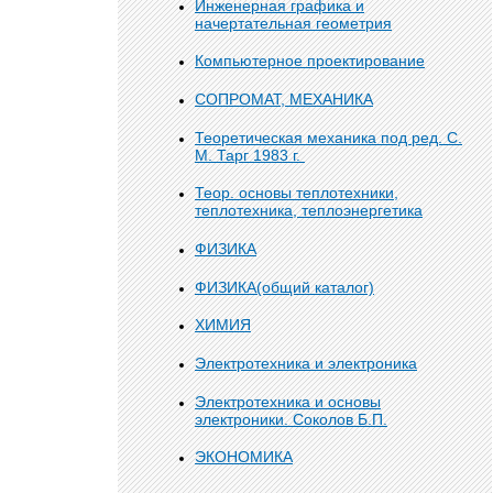
Инженерная графика и
начертательная геометрия
Компьютерное проектирование
СОПРОМАТ, МЕХАНИКА
Теоретическая механика под ред. С.
М. Тарг 1983 г.
Теор. основы теплотехники,
теплотехника, теплоэнергетика
ФИЗИКА
ФИЗИКА(общий каталог)
ХИМИЯ
Электротехника и электроника
Электротехника и основы
электроники. Соколов Б.П.
ЭКОНОМИКА