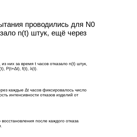
пытания проводились для N0
зало n(t) штук, ещё через
 них за время t часов отказало n(t) штук,
Р(t+Δt), f(t), λ(t).
рез каждые Δt часов фиксировалось число
мость интенсивности отказов изделий от
о восстановления после каждого отказа
.