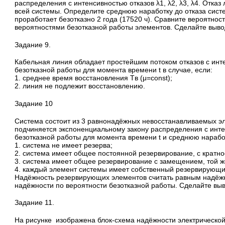
распределения с интенсивностью отказов λ1, λ2, λ3, λ4. Отказ
всей системы. Определите среднюю наработку до отказа систе
проработает безотказно 2 года (17520 ч). Сравните вероятнос
вероятностями безотказной работы элементов. Сделайте выво
Задание 9.
Кабельная линия обладает простейшим потоком отказов с инт
безотказной работы для момента времени t в случае, если:
1. среднее время восстановления Tв (μ=const);
2. линия не подлежит восстановлению.
Задание 10
Система состоит из 3 равнонадёжных невосстанавливаемых эл
подчиняется экспоненциальному закону распределения с инте
безотказной работы для момента времени t и среднюю наработ
1. система не имеет резерва;
2. система имеет общее постоянной резервирование, с кратн
3. система имеет общее резервирование с замещением, той ж
4. каждый элемент системы имеет собственный резервирующи
Надёжность резервирующих элементов считать равным надёж
надёжности по вероятности безотказной работы. Сделайте выв
Задание 11.
На рисунке изображена блок-схема надёжности электрической