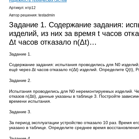
Надежность технических систем
Артикул: нтр12
Автор решения: testadmin
Задание 1. Содержание задания: ис
изделий, из них за время t часов отка
Δt часов отказало n(Δt)…
Задание 1.
Содержание задания: испытания проводились для N0 изделий, из
ещё через Δt часов отказало n(Δt) изделий. Определите Q(t), Р(t), 
Задание 2.
Испытания проводились для N0 неремонтируемых изделий. Че
отказов n(Δti), данные указаны в таблице 3. Постройте зависи
времени испытания.
Задание 3.
За период эксплуатации устройство отказало 10 раз. Время ег
указано в таблице. Определите среднее время восстановления
Задание 4.