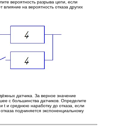
елите вероятность разрыва цепи, если
т влияние на вероятность отказа других
дёжных датчика. За верное значение
шее с большинства датчиков. Определите
 t и среднюю наработку до отказа, если
до отказа подчиняется экспоненциальному