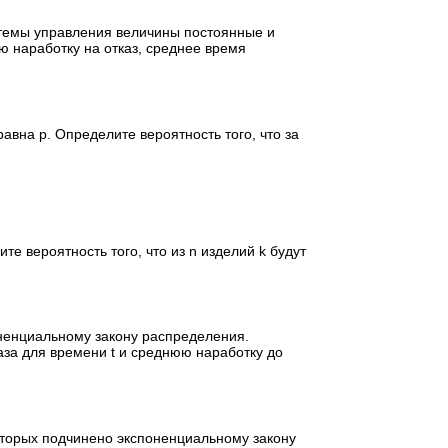
стемы управления величины постоянные и
ю наработку на отказ, среднее время
равна p. Определите вероятность того, что за
те вероятность того, что из n изделий k будут
ненциальному закону распределения.
аза для времени t и среднюю наработку до
оторых подчинено экспоненциальному закону