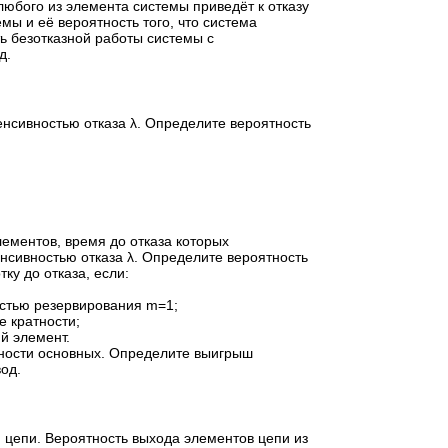
 любого из элемента системы приведёт к отказу
мы и её вероятность того, что система
ть безотказной работы системы с
д.
енсивностью отказа λ. Определите вероятность
ементов, время до отказа которых
нсивностью отказа λ. Определите вероятность
ку до отказа, если:
остью резервирования m=1;
е кратности;
й элемент.
ности основных. Определите выигрыш
од.
 цепи. Вероятность выхода элементов цепи из