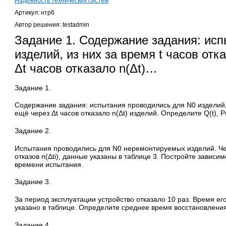
Надежность технических систем
Артикул: нтр6
Автор решения: testadmin
Задание 1. Содержание задания: ис
изделий, из них за время t часов отка
Δt часов отказало n(Δt)…
Задание 1.
Содержание задания: испытания проводились для N0 изделий, из
ещё через Δt часов отказало n(Δt) изделий. Определите Q(t), Р(t), 
Задание 2.
Испытания проводились для N0 неремонтируемых изделий. Че
отказов n(Δti), данные указаны в таблице 3. Постройте зависи
времени испытания.
Задание 3.
За период эксплуатации устройство отказало 10 раз. Время ег
указано в таблице. Определите среднее время восстановления
Задание 4.