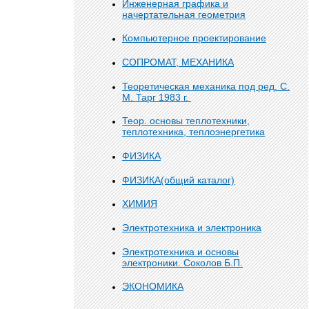
Инженерная графика и
начертательная геометрия
Компьютерное проектирование
СОПРОМАТ, МЕХАНИКА
Теоретическая механика под ред. С.
М. Тарг 1983 г.
Теор. основы теплотехники,
теплотехника, теплоэнергетика
ФИЗИКА
ФИЗИКА(общий каталог)
ХИМИЯ
Электротехника и электроника
Электротехника и основы
электроники. Соколов Б.П.
ЭКОНОМИКА