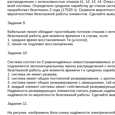
распределения с интенсивностью отказов λ1, λ2, λ3, λ4. Отказ
всей системы. Определите среднюю наработку до отказа систе
проработает безотказно 2 года (17520 ч). Сравните вероятнос
вероятностями безотказной работы элементов. Сделайте выво
Задание 9.
Кабельная линия обладает простейшим потоком отказов с инт
безотказной работы для момента времени t в случае, если:
1. среднее время восстановления Tв (μ=const);
2. линия не подлежит восстановлению.
Задание 10
Система состоит из 3 равнонадёжных невосстанавливаемых эл
подчиняется экспоненциальному закону распределения с инте
безотказной работы для момента времени t и среднюю наработ
1. система не имеет резерва;
2. система имеет общее постоянной резервирование, с кратн
3. система имеет общее резервирование с замещением, той ж
4. каждый элемент системы имеет собственный резервирующи
Надёжность резервирующих элементов считать равным надёж
надёжности по вероятности безотказной работы. Сделайте выв
Задание 11.
На рисунке изображена блок-схема надёжности электрической