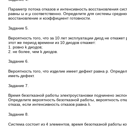
Параметр потока отказов и интенсивность восстановления си
равны ω и μ соответственно. Определите для системы средню
восстановление и коэффициент готовности.
Задание 5.
Вероятность того, что за 10 лет эксплуатации диод не откажет 
этот же период времени из 10 диодов откажет:
1. ровно k диодов;
2. не более, чем k диодов.
Задание 6.
Вероятность того, что изделие имеет дефект равна p. Определи
иметь дефект.
Задание 7.
Время безотказной работы электроустановки подчинено экспо
Определите вероятность безотказной работы, вероятность отк
отказа, если интенсивность отказов равна λ.
Задание 8.
Система состоит из 4 элементов, время безотказной работы к