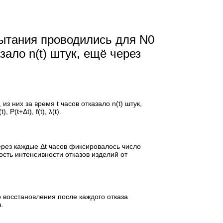
пытания проводились для N0
зало n(t) штук, ещё через
 них за время t часов отказало n(t) штук,
Р(t+Δt), f(t), λ(t).
рез каждые Δt часов фиксировалось число
мость интенсивности отказов изделий от
о восстановления после каждого отказа
.