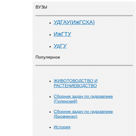
ВУЗЫ
УДГАУ(ИжГСХА)
ИжГТУ
УдГУ
Популярное
ЖИВОТОВОДСТВО И
РАСТЕНИЕВОДСТВО
Сборник задач по гидравлике
(Гилинский)
Сборник задач по гидравлике
(Бровченко)
История