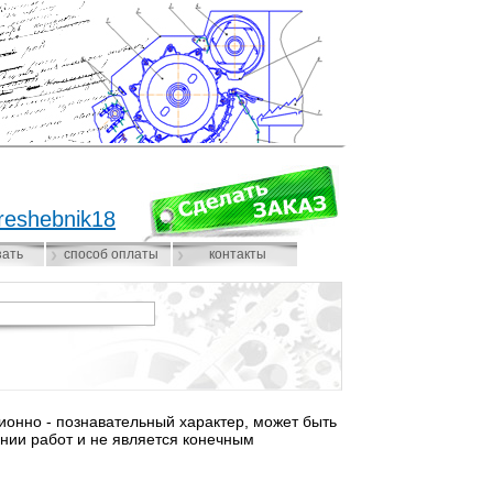
reshebnik18
зать
способ оплаты
контакты
нно - познавательный характер, может быть
нии работ и не является конечным