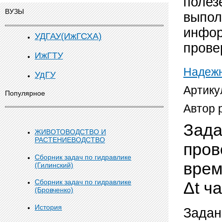
полез
ВУЗЫ
выпол
инфор
УДГАУ(ИжГСХА)
прове
ИжГТУ
Надежн
УдГУ
Артику
Популярное
Автор 
Зада
ЖИВОТОВОДСТВО И
РАСТЕНИЕВОДСТВО
пров
Сборник задач по гидравлике
врем
(Гилинский)
Сборник задач по гидравлике
Δt ч
(Бровченко)
История
Задан