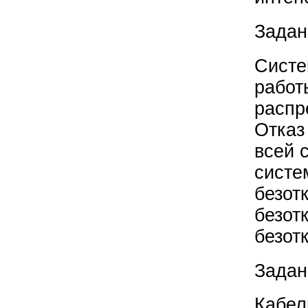
Задан
Систе
работ
распр
Отказ
всей 
систе
безот
безот
безот
Задан
Кабел