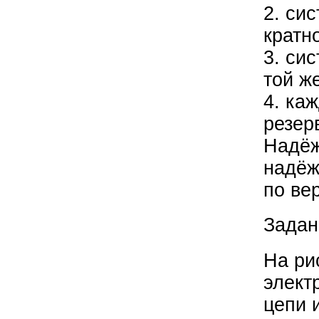
2. си
кратн
3. си
той ж
4. ка
резер
Надёж
надёж
по ве
Задан
На ри
элект
цепи 