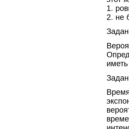
1. ров
2. не 
Задан
Вероя
Опред
иметь
Задан
Время
экспо
вероя
време
интен