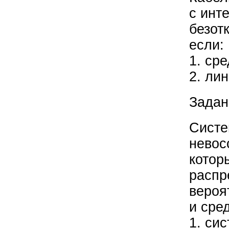
с инт
безот
если:
1. ср
2. ли
Задан
Систе
невос
котор
распр
вероя
и сре
1. си