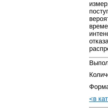
измер
посту
вероя
време
интен
отказ
распр
Выпол
Колич
Форма
<в ка