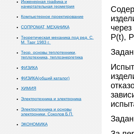
Инженерная графика и
начертательная геометрия
Содер
Компьютерное проектирование
издели
через 
СОПРОМАТ, МЕХАНИКА
Р(t), Р
Теоретическая механика под ред. С.
М. Тарг 1983 г.
Задан
Теор. основы теплотехники,
теплотехника, теплоэнергетика
Испыт
ФИЗИКА
издел
ФИЗИКА(общий каталог)
отказ
ХИМИЯ
завис
Электротехника и электроника
испыт
Электротехника и основы
электроники. Соколов Б.П.
Задан
ЭКОНОМИКА
За пе