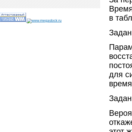
Время
в таб
Задан
Парам
восст
посто
для с
время
Задан
Вероя
откаж
этот 