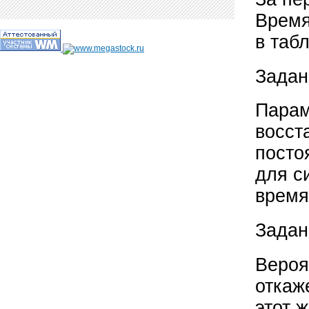
Время
в таб
Задан
Парам
восст
посто
для с
время
Задан
Вероя
откаж
этот 