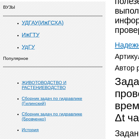
полез
ВУЗЫ
выпол
инфор
УДГАУ(ИжГСХА)
прове
ИжГТУ
Надежн
УдГУ
Артику
Популярное
Автор 
Зада
ЖИВОТОВОДСТВО И
РАСТЕНИЕВОДСТВО
пров
Сборник задач по гидравлике
врем
(Гилинский)
Сборник задач по гидравлике
Δt ч
(Бровченко)
История
Задан