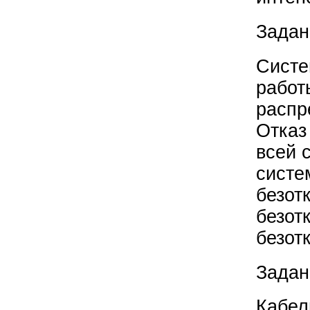
Задан
Систе
работ
распр
Отказ
всей 
систе
безот
безот
безот
Задан
Кабел