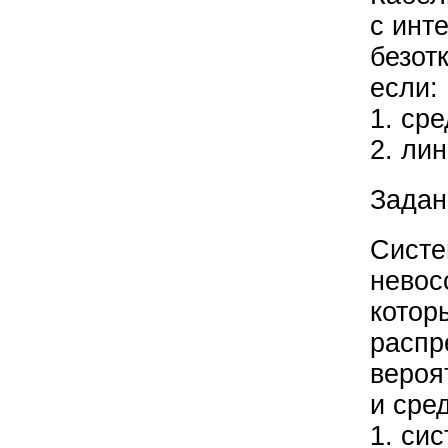
с инт
безот
если:
1. ср
2. ли
Задан
Систе
невос
котор
распр
вероя
и сре
1. си