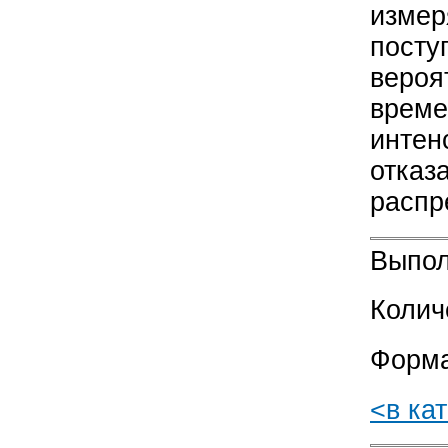
измер
посту
вероя
време
интен
отказ
распр
Выпол
Колич
Форма
<в ка