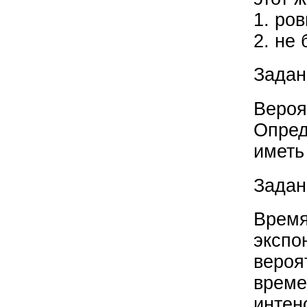
1. ров
2. не 
Задан
Вероя
Опред
иметь
Задан
Время
экспо
вероя
време
интен