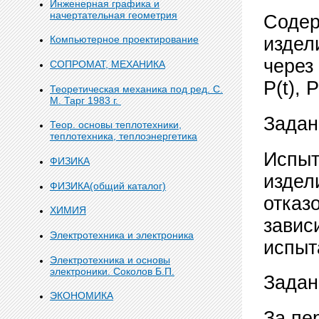
Инженерная графика и
начертательная геометрия
Содер
Компьютерное проектирование
издели
через 
СОПРОМАТ, МЕХАНИКА
Р(t), Р
Теоретическая механика под ред. С.
М. Тарг 1983 г.
Задан
Теор. основы теплотехники,
теплотехника, теплоэнергетика
Испыт
ФИЗИКА
издел
ФИЗИКА(общий каталог)
отказ
ХИМИЯ
завис
Электротехника и электроника
испыт
Электротехника и основы
электроники. Соколов Б.П.
Задан
ЭКОНОМИКА
За пе