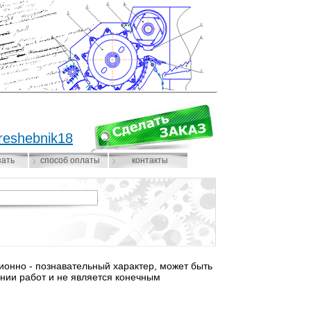
reshebnik18
зать
способ оплаты
контакты
нно - познавательный характер, может быть
нии работ и не является конечным