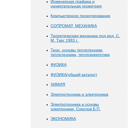
Инженерная графика и
начертательная геометрия
Компьютерное проектирование
СОПРОМАТ, МЕХАНИКА
Теоретическая механика под ред. С.
М. Тарг 1983 г.
Теор. основы теплотехники,
теплотехника, теплоэнергетика
ФИЗИКА
ФИЗИКА(общий каталог)
ХИМИЯ
Электротехника и электроника
Электротехника и основы
электроники. Соколов Б.П.
ЭКОНОМИКА