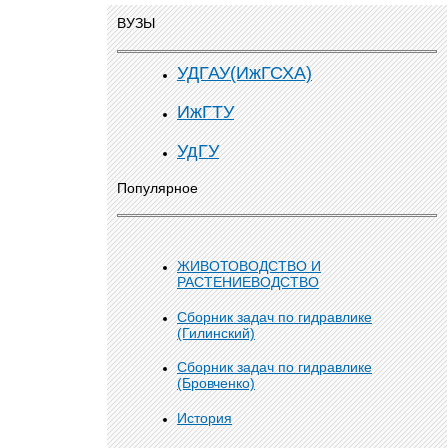
ВУЗЫ
УДГАУ(ИжГСХА)
ИжГТУ
УдГУ
Популярное
ЖИВОТОВОДСТВО И
РАСТЕНИЕВОДСТВО
Сборник задач по гидравлике
(Гилинский)
Сборник задач по гидравлике
(Бровченко)
История