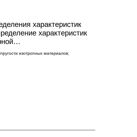
еделения характеристик
пределение характеристик
орной…
упругости изотропных материалов;