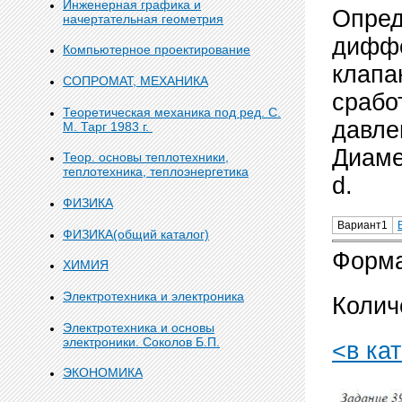
Инженерная графика и
Опред
начертательная геометрия
диффе
Компьютерное проектирование
клапа
СОПРОМАТ, МЕХАНИКА
сра­б
Теоретическая механика под ред. С.
дав­л
М. Тарг 1983 г.
Диаме
Теор. основы теплотехники,
теплотехника, теплоэнергетика
d.
ФИЗИКА
Вариант1
ФИЗИКА(общий каталог)
Форма
ХИМИЯ
Электротехника и электроника
Колич
Электротехника и основы
электроники. Соколов Б.П.
<в ка
ЭКОНОМИКА