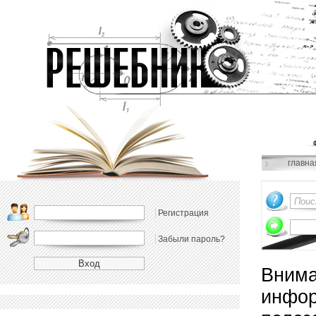
главна
Регистрация
Забыли пароль?
Внима
инфор