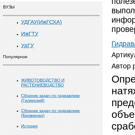
полез
ВУЗЫ
выпол
инфор
УДГАУ(ИжГСХА)
прове
ИжГТУ
Гидрав
УдГУ
Артику
Популярное
Автор 
Опре
ЖИВОТОВОДСТВО И
РАСТЕНИЕВОДСТВО
натя
Сборник задач по гидравлике
пред
(Гилинский)
Сборник задач по гидравлике
объе
(Бровченко)
сра­
История