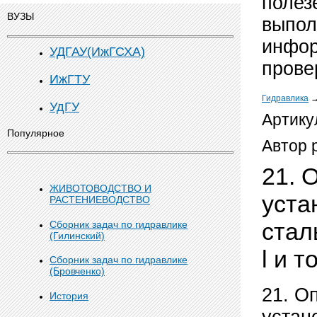
полез
ВУЗЫ
выпол
инфор
УДГАУ(ИжГСХА)
прове
ИжГТУ
Гидравлика
УдГУ
Артику
Популярное
Автор 
21. 
ЖИВОТОВОДСТВО И
уста
РАСТЕНИЕВОДСТВО
стал
Сборник задач по гидравлике
(Гилинский)
l и 
Сборник задач по гидравлике
(Бровченко)
21. О
История
устан