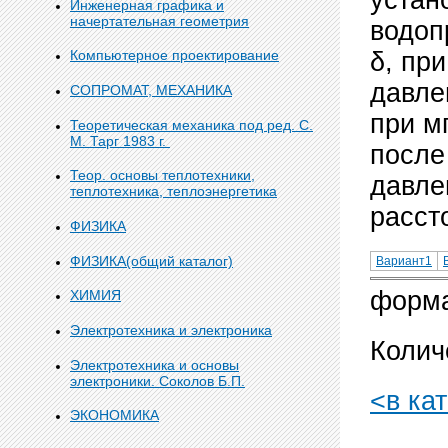
Инженерная графика и
начертательная геометрия
водоп
δ, пр
Компьютерное проектирование
давле
СОПРОМАТ, МЕХАНИКА
при м
Теоретическая механика под ред. С.
М. Тарг 1983 г.
после
Теор. основы теплотехники,
давле
теплотехника, теплоэнергетика
расст
ФИЗИКА
ФИЗИКА(общий каталог)
Вариант1
форма
ХИМИЯ
Электротехника и электроника
Колич
Электротехника и основы
электроники. Соколов Б.П.
<в ка
ЭКОНОМИКА