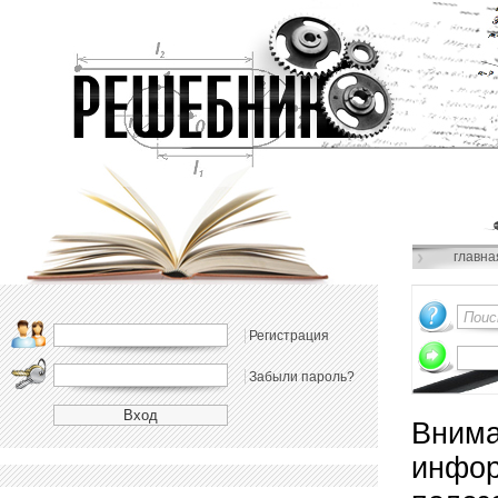
главна
Регистрация
Забыли пароль?
Внима
инфор