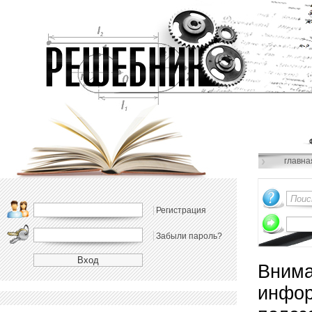
главна
Регистрация
Забыли пароль?
Внима
инфор