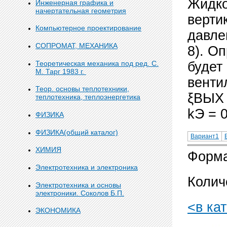
Жидко
Инженерная графика и
начертательная геометрия
верти
Компьютерное проектирование
давле
СОПРОМАТ, МЕХАНИКА
8). О
Теоретическая механика под ред. С.
будет
М. Тарг 1983 г.
вентил
Теор. основы теплотехники,
ξВЫХ 
теплотехника, теплоэнергетика
kЭ = 
ФИЗИКА
ФИЗИКА(общий каталог)
Вариант1
ХИМИЯ
Форма
Электротехника и электроника
Колич
Электротехника и основы
электроники. Соколов Б.П.
<в ка
ЭКОНОМИКА