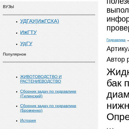
полез
ВУЗЫ
выпол
инфор
УДГАУ(ИжГСХА)
прове
ИжГТУ
Гидравлика
УдГУ
Артику
Популярное
Автор 
Жидк
ЖИВОТОВОДСТВО И
бак 
РАСТЕНИЕВОДСТВО
диам
Сборник задач по гидравлике
(Гилинский)
нижн
Сборник задач по гидравлике
(Бровченко)
Опр
История