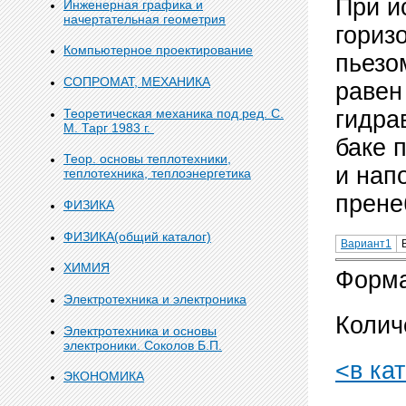
При и
Инженерная графика и
начертательная геометрия
гориз
Компьютерное проектирование
пьезо
СОПРОМАТ, МЕХАНИКА
равен
Теоретическая механика под ред. С.
гидра
М. Тарг 1983 г.
баке 
Теор. основы теплотехники,
и нап
теплотехника, теплоэнергетика
прене
ФИЗИКА
ФИЗИКА(общий каталог)
Вариант1
ХИМИЯ
Форма
Электротехника и электроника
Колич
Электротехника и основы
электроники. Соколов Б.П.
<в ка
ЭКОНОМИКА