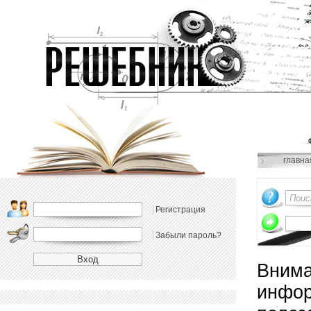
главна
Регистрация
Забыли пароль?
Внима
инфор