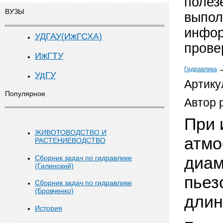
полез
ВУЗЫ
выпол
инфор
УДГАУ(ИжГСХА)
прове
ИжГТУ
Гидравлика
УдГУ
Артику
Популярное
Автор 
При 
ЖИВОТОВОДСТВО И
атмо
РАСТЕНИЕВОДСТВО
диам
Сборник задач по гидравлике
(Гилинский)
пьез
Сборник задач по гидравлике
(Бровченко)
длин
История