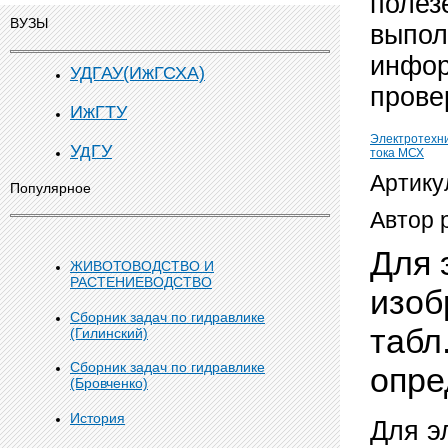
полез
ВУЗЫ
выпол
инфор
УДГАУ(ИжГСХА)
прове
ИжГТУ
Электротехн
УдГУ
тока МСХ
Артику
Популярное
Автор 
Для 
ЖИВОТОВОДСТВО И
РАСТЕНИЕВОДСТВО
изоб
Сборник задач по гидравлике
табл
(Гилинский)
Сборник задач по гидравлике
опре
(Бровченко)
История
Для э