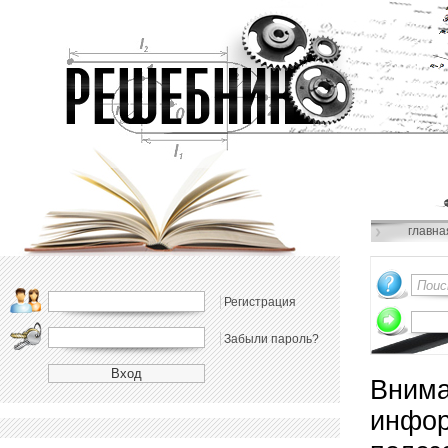
главна
Регистрация
Забыли пароль?
Внима
инфор