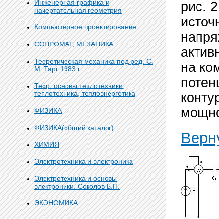
Инженерная графика и
рис. 
начертательная геометрия
источ
Компьютерное проектирование
напря
СОПРОМАТ, МЕХАНИКА
актив
Теоретическая механика под ред. С.
на ко
М. Тарг 1983 г.
потен
Теор. основы теплотехники,
теплотехника, теплоэнергетика
конту
мощно
ФИЗИКА
ФИЗИКА(общий каталог)
Верну
ХИМИЯ
Электротехника и электроника
Электротехника и основы
электроники. Соколов Б.П.
ЭКОНОМИКА