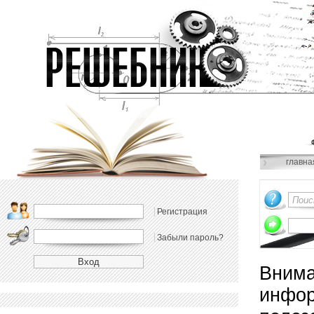
главна
Регистрация
Забыли пароль?
Внима
инфор