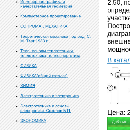
2.50, 
Инженерная графика и
начертательная геометрия
опреде
Компьютерное проектирование
участк
Постро
СОПРОМАТ, МЕХАНИКА
диагра
Теоретическая механика под ред. С.
внешне
М. Тарг 1983 г.
мощнос
Теор. основы теплотехники,
теплотехника, теплоэнергетика
В ката
ФИЗИКА
ФИЗИКА(общий каталог)
ХИМИЯ
Электротехника и электроника
Электротехника и основы
электроники. Соколов Б.П.
Цена:
ЭКОНОМИКА