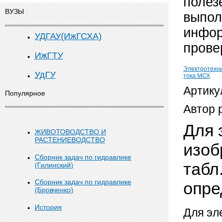
полез
ВУЗЫ
выпол
инфор
УДГАУ(ИжГСХА)
прове
ИжГТУ
Электротехн
УдГУ
тока МСХ
Артику
Популярное
Автор 
Для 
ЖИВОТОВОДСТВО И
РАСТЕНИЕВОДСТВО
изоб
Сборник задач по гидравлике
табл
(Гилинский)
Сборник задач по гидравлике
опре
(Бровченко)
История
Для эл