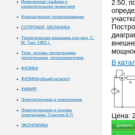
2.50, 
Инженерная графика и
начертательная геометрия
опреде
Компьютерное проектирование
участк
Постро
СОПРОМАТ, МЕХАНИКА
диагра
Теоретическая механика под ред. С.
внешне
М. Тарг 1983 г.
мощнос
Теор. основы теплотехники,
теплотехника, теплоэнергетика
В ката
ФИЗИКА
ФИЗИКА(общий каталог)
ХИМИЯ
Электротехника и электроника
Электротехника и основы
Цена:
электроники. Соколов Б.П.
ЭКОНОМИКА