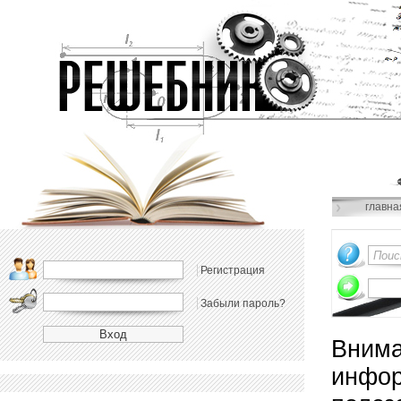
главна
Регистрация
Забыли пароль?
Внима
инфор