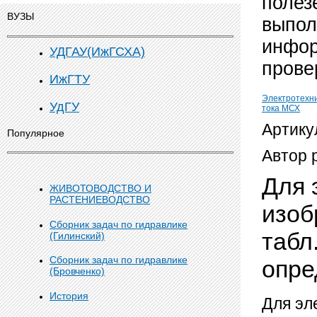
полез
ВУЗЫ
выпол
инфор
УДГАУ(ИжГСХА)
прове
ИжГТУ
Электротехн
УдГУ
тока МСХ
Артику
Популярное
Автор 
Для 
ЖИВОТОВОДСТВО И
РАСТЕНИЕВОДСТВО
изоб
Сборник задач по гидравлике
табл
(Гилинский)
Сборник задач по гидравлике
опре
(Бровченко)
История
Для эл